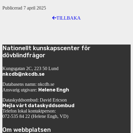
Publicerad 7 april 2025
TILLBAKA
Nationellt kunskapscenter för
dövblindfrågor
Kungsgatan 2C, 223 50 Lund
nkcdb@nkcdb.se
Databasens namn: nkcdb.se
Helene Engh
Ansvarig utgivare:
Dataskyddsombud: David Ericson
Mejla vårt dataskyddsombud
Telefon lokal kontaktperson:
072-535 84 22 (Helene Engh, VD)
Om webbplatsen