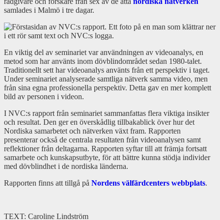
rådgivare och forskare från sex av de åtta
nordiska nätverken
samlades i Malmö i tre dagar.
En viktig del av seminariet var användningen av videoanalys, en
metod som har använts inom dövblindområdet sedan 1980-talet.
Traditionellt sett har videoanalys använts från ett perspektiv i taget.
Under seminariet analyserade samtliga nätverk samma video, men
från sina egna professionella perspektiv. Detta gav en mer komplett
bild av personen i videon.
I NVC:s rapport från seminariet sammanfattas flera viktiga insikter
och resultat. Den ger en överskådlig tillbakablick över hur det
Nordiska samarbetet och nätverken växt fram. Rapporten
presenterar också de centrala resultaten från videoanalysen samt
reflektioner från deltagarna. Rapporten syftar till att främja fortsatt
samarbete och kunskapsutbyte, för att bättre kunna stödja individer
med dövblindhet i de nordiska länderna.
Rapporten finns att tillgå på
Nordens välfärdcenters webbplats
.
TEXT: Caroline Lindström