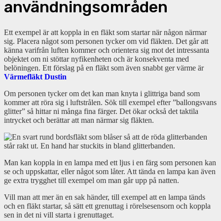
användningsområden
Ett exempel är att koppla in en fläkt som startar när någon närmar
sig. Placera något som personen tycker om vid fläkten. Det går att
känna varifrån luften kommer och orientera sig mot det intressanta
objektet om ni stöttar nyfikenheten och är konsekventa med
belöningen. Ett förslag på en fläkt som även snabbt ger värme är
Värmefläkt Dustin
Om personen tycker om det kan man knyta i glittriga band som
kommer att röra sig i luftstrålen. Sök till exempel efter ”ballongsvans
glitter” så hittar ni många fina färger. Det ökar också det taktila
intrycket och berättar att man närmar sig fläkten.
Man kan koppla in en lampa med ett ljus i en färg som personen kan
se och uppskattar, eller något som låter. Att tända en lampa kan även
ge extra trygghet till exempel om man går upp på natten.
Vill man att mer än en sak händer, till exempel att en lampa tänds
och en fläkt startar, så sätt ett grenuttag i rörelsesensorn och koppla
sen in det ni vill starta i grenuttaget.