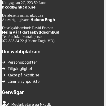
Kungsgatan 2C, 223 50 Lund
nkcdb@nkcdb.se
Databasens namn: nkcdb.se
Helene Engh
Ansvarig utgivare:
Dataskyddsombud: David Ericson
Mejla vårt dataskyddsombud
Telefon lokal kontaktperson:
072-535 84 22 (Helene Engh, VD)
Om webbplatsen
Personuppgifter
Tillgänglighet
Kakor på nkcdb.se
Lämna synpunkter
Genvägar
Medarbetare på Nkcdb