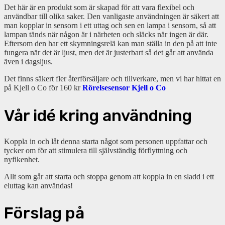
Det här är en produkt som är skapad för att vara flexibel och
användbar till olika saker. Den vanligaste användningen är säkert att
man kopplar in sensorn i ett uttag och sen en lampa i sensorn, så att
lampan tänds när någon är i närheten och släcks när ingen är där.
Eftersom den har ett skymningsrelä kan man ställa in den på att inte
fungera när det är ljust, men det är justerbart så det går att använda
även i dagsljus.
Det finns säkert fler återförsäljare och tillverkare, men vi har hittat en
på Kjell o Co för 160 kr
Rörelsesensor Kjell o Co
Vår idé kring användning
Koppla in och låt denna starta något som personen uppfattar och
tycker om för att stimulera till självständig förflyttning och
nyfikenhet.
Allt som går att starta och stoppa genom att koppla in en sladd i ett
eluttag kan användas!
Förslag på