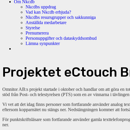
Om Nkcdb
Nkcdbs uppdrag
Vad kan Nkcdb erbjuda?
Nkcdbs resursgrupper och sakkunniga
Anställda medarbetare
Styrelse
Prenumerera
Personuppgifter och dataskyddsombud
Lämna synpunkter
Projektet eCtouch B
Omnitor AB:s projekt startade i oktober och handlar om att göra en tot
stöd från Post- och telestyrelsen (PTS) som en av vinnarna i tävling
Vi vet att det idag finns personer som fortfarande använder analog textt
eftersom kopparnätet nu stängs ner. Nedstängningen kommer att fortsä
För punktskriftsläsare som fortfarande använder gamla texttelefonprog
ner.