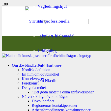
Vägledningshjul
För professionella
Teknik & hjälpmedel
Utbildning
Om dövblindhet
Publikationer
Nordisk definition
En film om dövblindhet
Konsekvenser
Om Nkcdb
Förekomst
Det goda mötet
”Det goda mötet” i olika språkversioner
Nätverk kring dövblindfrågor
Dövblindrådet
Regionernas kontaktpersoner
Arbetsförmedlingens kontaktpersoner