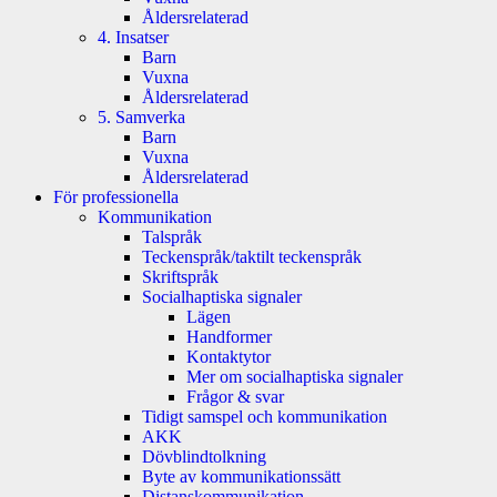
Åldersrelaterad
4. Insatser
Barn
Vuxna
Åldersrelaterad
5. Samverka
Barn
Vuxna
Åldersrelaterad
För professionella
Kommunikation
Talspråk
Teckenspråk/taktilt teckenspråk
Skriftspråk
Socialhaptiska signaler
Lägen
Handformer
Kontaktytor
Mer om socialhaptiska signaler
Frågor & svar
Tidigt samspel och kommunikation
AKK
Dövblindtolkning
Byte av kommunikationssätt
Distanskommunikation