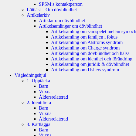
SPSM:s kontaktperson
Lättläst – Om dövblindhet
Artikelarkiv
Artiklar om dövblindhet
Artikelsamlingar om dövblindhet
Artikelsamling om samspelet mellan syn och
Artikelsamling om familjen i fokus
Artikelsamling om Alströms syndrom
Artikelsamling om Charge syndrom
Artikelsamling om dövblindhet och hälsa
Artikelsamling om identitet och förändring
Artikelsamling om juridik & dövblindhet
Artikelsamling om Ushers syndrom
Vägledningshjul
1. Upptäcka
Barn
Vuxna
Åldersrelaterad
2. Identifiera
Barn
Vuxna
Åldersrelaterad
3. Kartlägga
Barn
Vuxna