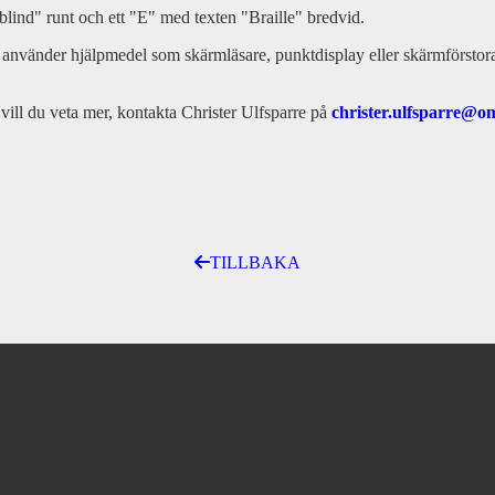
nvänder hjälpmedel som skärmläsare, punktdisplay eller skärmförstorare
 vill du veta mer, kontakta Christer Ulfsparre på
christer.ulfsparre@om
TILLBAKA