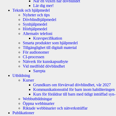
När en vuxen har dövblindet
Lär dig mer!
Teknik och hjälpmedel
Nyheter och tips
Dövblindhjälpmedel
Synhjälpmedel
Hörhjälpmedel
Alternativ telefoni
Kravspecifikation
Smarta produkter som hjälpmedel
Tillgänglighet till digitalt material
För audionomer
CI-processen
Nätverk för kunskapsutbyte
Vid medfödd dövblindhet
Sarepta
Utbildning
Kurser
Grundkurs om förvärvad dövblindhet, vår 2027
Kommunikationsstöd för barn inom habiliteringen
Kurs för föräldrar till barn med tidigt inträffad sy
Webbutbildningar
Öppna webbinarier
Riktade webbinarier och nätverksträffar
Publikationer