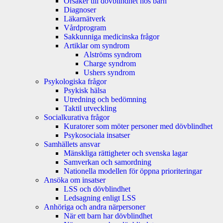
Orsaker till dövblindhet hos barn
Diagnoser
Läkarnätverk
Vårdprogram
Sakkunniga medicinska frågor
Artiklar om syndrom
Alströms syndrom
Charge syndrom
Ushers syndrom
Psykologiska frågor
Psykisk hälsa
Utredning och bedömning
Taktil utveckling
Socialkurativa frågor
Kuratorer som möter personer med dövblindhet
Psykosociala insatser
Samhällets ansvar
Mänskliga rättigheter och svenska lagar
Samverkan och samordning
Nationella modellen för öppna prioriteringar
Ansöka om insatser
LSS och dövblindhet
Ledsagning enligt LSS
Anhöriga och andra närpersoner
När ett barn har dövblindhet