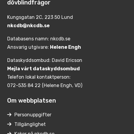
dövblindfrågor
Kungsgatan 2C, 223 50 Lund
nkcdb@nkcdb.se
Databasens namn: nkcdb.se
Ansvarig utgivare:
Helene Engh
Dataskyddsombud: David Ericson
Mejla vårt dataskyddsombud
Telefon lokal kontaktperson:
072-535 84 22 (Helene Engh, VD)
Om webbplatsen
Personuppgifter
Tillgänglighet
Kakor på nkcdb.se