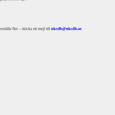
tälla fler – skicka ett mejl till
nkcdb@nkcdb.se
.