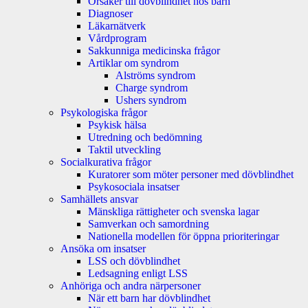
Orsaker till dövblindhet hos barn
Diagnoser
Läkarnätverk
Vårdprogram
Sakkunniga medicinska frågor
Artiklar om syndrom
Alströms syndrom
Charge syndrom
Ushers syndrom
Psykologiska frågor
Psykisk hälsa
Utredning och bedömning
Taktil utveckling
Socialkurativa frågor
Kuratorer som möter personer med dövblindhet
Psykosociala insatser
Samhällets ansvar
Mänskliga rättigheter och svenska lagar
Samverkan och samordning
Nationella modellen för öppna prioriteringar
Ansöka om insatser
LSS och dövblindhet
Ledsagning enligt LSS
Anhöriga och andra närpersoner
När ett barn har dövblindhet