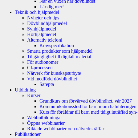
När en vuxen har dövblindet
Lär dig mer!
Teknik och hjälpmedel
Nyheter och tips
Dövblindhjälpmedel
Synhjälpmedel
Hörhjälpmedel
Alternativ telefoni
Kravspecifikation
Smarta produkter som hjälpmedel
Tillgänglighet till digitalt material
För audionomer
CI-processen
Nätverk för kunskapsutbyte
Vid medfödd dövblindhet
Sarepta
Utbildning
Kurser
Grundkurs om förvärvad dövblindhet, vår 2027
Kommunikationsstöd för barn inom habiliteringen
Kurs för föräldrar till barn med tidigt inträffad sy
Webbutbildningar
Öppna webbinarier
Riktade webbinarier och nätverksträffar
Publikationer