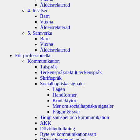
Åldersrelaterad
4. Insatser
Barn
Vuxna
Åldersrelaterad
5. Samverka
Barn
Vuxna
Åldersrelaterad
För professionella
Kommunikation
Talspråk
Teckenspråk/taktilt teckenspråk
Skriftspråk
Socialhaptiska signaler
Lägen
Handformer
Kontaktytor
Mer om socialhaptiska signaler
Frågor & svar
Tidigt samspel och kommunikation
AKK
Dövblindtolkning
Byte av kommunikationssätt
Distanskommunikation