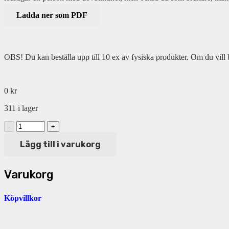
Ladda ner som PDF
OBS! Du kan beställa upp till 10 ex av fysiska produkter. Om du vill bes
0
kr
311 i lager
En
liten
gul
Lägg till i varukorg
bok
om
ledsagning
Varukorg
av
personer
Köpvillkor
med
dövblindhet
mängd