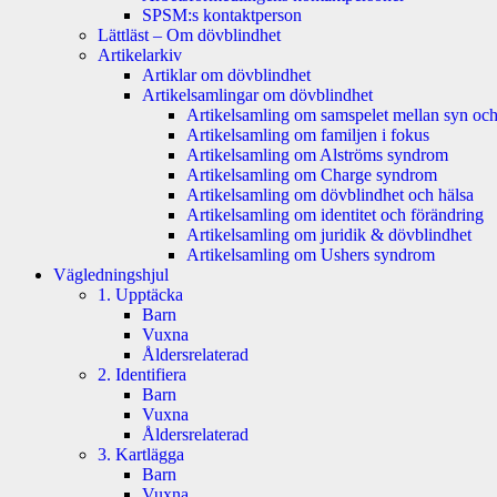
SPSM:s kontaktperson
Lättläst – Om dövblindhet
Artikelarkiv
Artiklar om dövblindhet
Artikelsamlingar om dövblindhet
Artikelsamling om samspelet mellan syn och
Artikelsamling om familjen i fokus
Artikelsamling om Alströms syndrom
Artikelsamling om Charge syndrom
Artikelsamling om dövblindhet och hälsa
Artikelsamling om identitet och förändring
Artikelsamling om juridik & dövblindhet
Artikelsamling om Ushers syndrom
Vägledningshjul
1. Upptäcka
Barn
Vuxna
Åldersrelaterad
2. Identifiera
Barn
Vuxna
Åldersrelaterad
3. Kartlägga
Barn
Vuxna