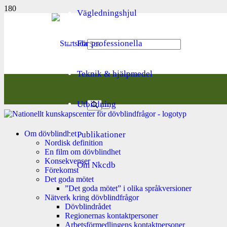
Vägledningshjul
För professionella
Teknik & hjälpmedel
Utbildning
Om dövblindhet
Publikationer
Nordisk definition
En film om dövblindhet
Konsekvenser
Om Nkcdb
Förekomst
Det goda mötet
”Det goda mötet” i olika språkversioner
Nätverk kring dövblindfrågor
Dövblindrådet
Regionernas kontaktpersoner
Arbetsförmedlingens kontaktpersoner