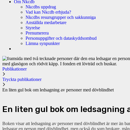
Om Nkcdb
Nkcdbs uppdrag
Vad kan Nkcdb erbjuda?
Nkcdbs resursgrupper och sakkunniga
Anställda medarbetare
Styrelse
Prenumerera
Personuppgifter och dataskyddsombud
Lämna synpunkter
Publikationer
Tryckta publikationer
En liten gul bok om ledsagning av personer med dövblindhet
En liten gul bok om ledsagning
Boken visar att ledsagning av personer med dövblindhet är mer än bar
ledsagar en person med dövblindhet, men också du som brukare, många