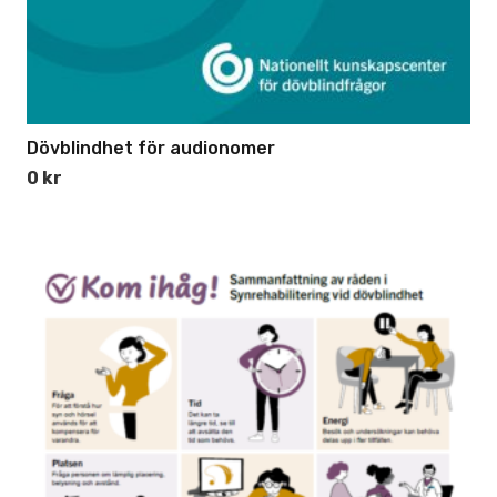
Dövblindhet för audionomer
0
kr