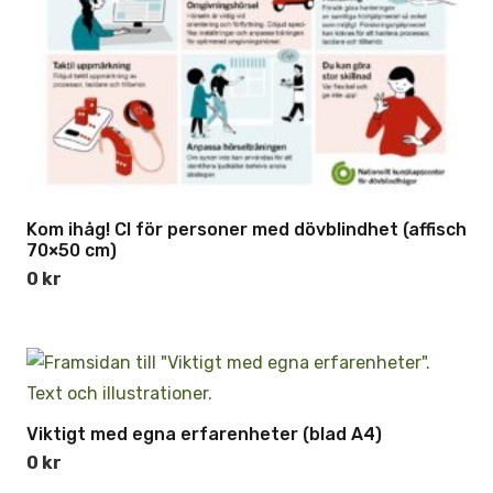
Kom ihåg! CI för personer med dövblindhet (affisch
70×50 cm)
0
kr
Viktigt med egna erfarenheter (blad A4)
0
kr