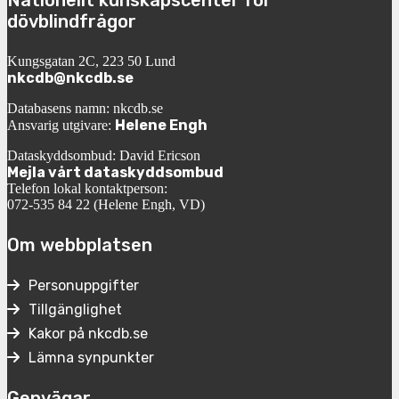
dövblindfrågor
Kungsgatan 2C, 223 50 Lund
nkcdb@nkcdb.se
Databasens namn: nkcdb.se
Helene Engh
Ansvarig utgivare:
Dataskyddsombud: David Ericson
Mejla vårt dataskyddsombud
Telefon lokal kontaktperson:
072-535 84 22 (Helene Engh, VD)
Om webbplatsen
Personuppgifter
Tillgänglighet
Kakor på nkcdb.se
Lämna synpunkter
Genvägar