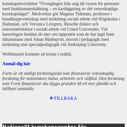
kunskapsöversikten ”Övergången från ung till vuxen för personer
med funktionsnedsättning – en kartläggning av det vetenskapliga
kunskapsläget”. Medverkar gör Magnus Tideman, professor i
handikappvetenskap med inriktning socialt arbete vid Högskolan i
Halmstad, och Veronica Lövgren, filosofie doktor och
universitetslektor i socialt arbete vid Umeå Universitet. Vid
lanseringen berättar de mer om rapporten som de har tagit fram
tillsammans med Johan Malmqvist, docent i pedagogik med
inriktning mot specialpedagogik vid Jönköping University.
Webbinariet kommer att textas i realtid.
Anmäl dig här
Forte är ett statligt forskningsråd som finansierar vetenskaplig
forskning för människors hälsa, arbetsliv och välfärd. Den forskning
som Forte finansierar ska lägga grunden till ett mer jämlikt och
hållbart samhälle.
TILLBAKA
Nationellt kunskapscenter för