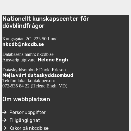
Nationellt kunskapscenter för
dövblindfrågor
Kungsgatan 2C, 223 50 Lund
nkcdb@nkcdb.se
Databasens namn: nkcdb.se
Helene Engh
Ansvarig utgivare:
Dataskyddsombud: David Ericson
Mejla vårt dataskyddsombud
Telefon lokal kontaktperson:
072-535 84 22 (Helene Engh, VD)
Om webbplatsen
Personuppgifter
Tillgänglighet
Kakor på nkcdb.se