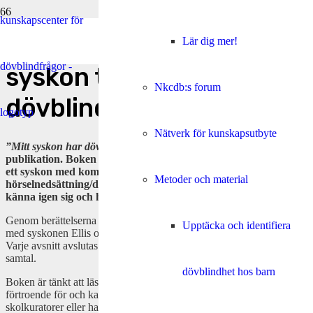
Ny bok om att vara
Lär dig mer!
syskon till någon med
Nkcdb:s forum
dövblindhet
Nätverk för kunskapsutbyte
”Mitt syskon har dövblindhet”
är titeln på Nkcdb:s senaste
publikation. Boken riktar sig främst till barn och unga som har
ett syskon med kombinerad syn- och
Metoder och material
hörselnedsättning/dövblindhet, men även vuxna syskon kan
känna igen sig och ha nytta av innehållet.
Genom berättelserna om Billie och Mika får läsaren en inblick i livet
Upptäcka och identifiera
med syskonen Ellis och Love, som båda lever med dövblindhet.
Varje avsnitt avslutas med frågor som uppmuntrar till reflektion och
samtal.
dövblindhet hos barn
Boken är tänkt att läsas tillsammans med en vuxen som syskonet har
förtroende för och kan även fungera som samtalsstöd för exempelvis
skolkuratorer eller habiliteringspersonal. Målet är att hjälpa syskon