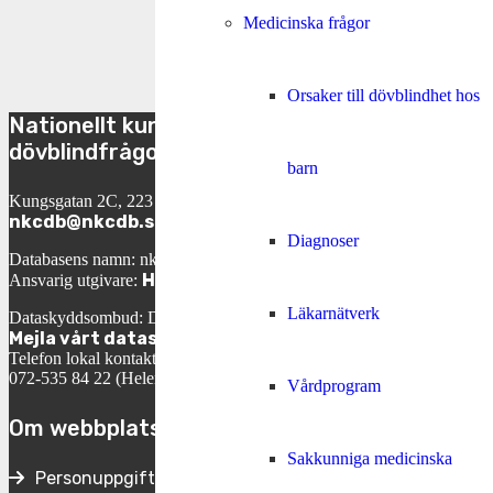
TILLBAKA
Medicinska frågor
Orsaker till dövblindhet hos
Nationellt kunskapscenter för
dövblindfrågor
barn
Kungsgatan 2C, 223 50 Lund
nkcdb@nkcdb.se
Diagnoser
Databasens namn: nkcdb.se
Helene Engh
Ansvarig utgivare:
Läkarnätverk
Dataskyddsombud: David Ericson
Mejla vårt dataskyddsombud
Telefon lokal kontaktperson:
072-535 84 22 (Helene Engh, VD)
Vårdprogram
Om webbplatsen
Sakkunniga medicinska
Personuppgifter