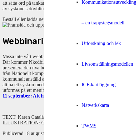
Kommunikationsutveckling
att sätta ord på tankar, känslor och frågor som kan uppstå på grund
av syskonets dövblindhet.
Beställ eller ladda ner boken
här
.
– en trappstegsmodell
Webbinarium 11 september
Utforskning och lek
Missa inte vårt webbinarium kring samma tema den 11 september.
Där kommer Nkcdb:s resursgrupp för socialkurativa frågor att
Livsomställningsmodellen
presentera den nya boken, samt tillsammans med en medarbetare
från Nationellt kompetenscentrum för anhöriga, Nka, och en
kommunalt anställd anhörigkonsulent prata mer om hur det kan vara
att ha ett syskon med dövblindhet och hur stöd för syskon kan
ICF-kartläggning
utformas på ett meningsfullt sätt. För mer information och anmälan:
11 september: Att ha ett syskon med dövblindhet.
Nätverkskarta
TEXT: Karen Catalán
ILLUSTRATION: Carolin Frick, Lönegård & Co
TWMS
Publicerad 18 augusti 2025