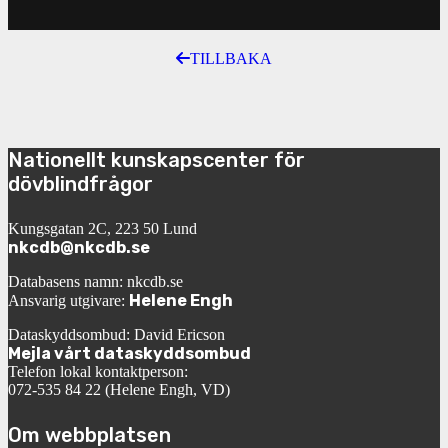
TILLBAKA
Nationellt kunskapscenter för
dövblindfrågor
Kungsgatan 2C, 223 50 Lund
nkcdb@nkcdb.se
Databasens namn: nkcdb.se
Helene Engh
Ansvarig utgivare:
Dataskyddsombud: David Ericson
Mejla vårt dataskyddsombud
Telefon lokal kontaktperson:
072-535 84 22 (Helene Engh, VD)
Om webbplatsen