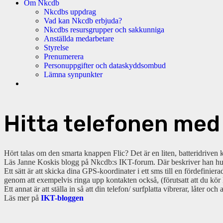
Om Nkcdb
Nkcdbs uppdrag
Vad kan Nkcdb erbjuda?
Nkcdbs resursgrupper och sakkunniga
Anställda medarbetare
Styrelse
Prenumerera
Personuppgifter och dataskyddsombud
Lämna synpunkter
Hitta telefonen med
Hört talas om den smarta knappen Flic? Det är en liten, batteridriven
Läs Janne Koskis blogg på Nkcdb:s IKT-forum. Där beskriver han hur
Ett sätt är att skicka dina GPS-koordinater i ett sms till en fördefinie
genom att exempelvis ringa upp kontakten också, (förutsatt att du kör
Ett annat är att ställa in så att din telefon/ surfplatta vibrerar, låter o
Läs mer på
IKT-bloggen