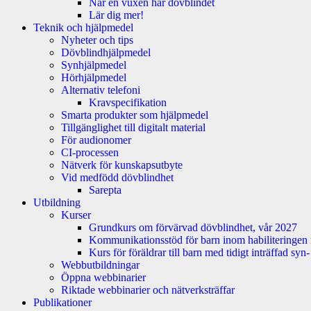
När en vuxen har dövblindet
Lär dig mer!
Teknik och hjälpmedel
Nyheter och tips
Dövblindhjälpmedel
Synhjälpmedel
Hörhjälpmedel
Alternativ telefoni
Kravspecifikation
Smarta produkter som hjälpmedel
Tillgänglighet till digitalt material
För audionomer
CI-processen
Nätverk för kunskapsutbyte
Vid medfödd dövblindhet
Sarepta
Utbildning
Kurser
Grundkurs om förvärvad dövblindhet, vår 2027
Kommunikationsstöd för barn inom habiliteringen
Kurs för föräldrar till barn med tidigt inträffad sy
Webbutbildningar
Öppna webbinarier
Riktade webbinarier och nätverksträffar
Publikationer