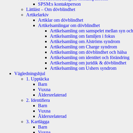
SPSM:s kontaktperson
Lättläst – Om dövblindhet
Artikelarkiv
Artiklar om dövblindhet
Artikelsamlingar om dövblindhet
Artikelsamling om samspelet mellan syn och
Artikelsamling om familjen i fokus
Artikelsamling om Alströms syndrom
Artikelsamling om Charge syndrom
Artikelsamling om dövblindhet och hälsa
Artikelsamling om identitet och förändring
Artikelsamling om juridik & dövblindhet
Artikelsamling om Ushers syndrom
Vägledningshjul
1. Upptäcka
Barn
Vuxna
Åldersrelaterad
2. Identifiera
Barn
Vuxna
Åldersrelaterad
3. Kartlägga
Barn
Vuxna