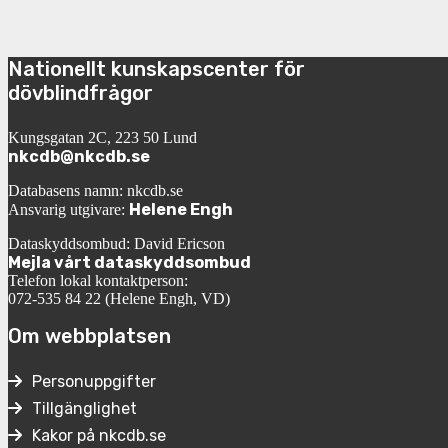
Nationellt kunskapscenter för
dövblindfrågor
Kungsgatan 2C, 223 50 Lund
nkcdb@nkcdb.se
Databasens namn: nkcdb.se
Helene Engh
Ansvarig utgivare:
Dataskyddsombud: David Ericson
Mejla vårt dataskyddsombud
Telefon lokal kontaktperson:
072-535 84 22 (Helene Engh, VD)
Om webbplatsen
Personuppgifter
Tillgänglighet
Kakor på nkcdb.se