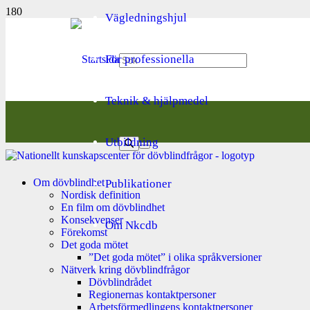
Vägledningshjul
För professionella
Teknik & hjälpmedel
Utbildning
Om dövblindhet
Publikationer
Nordisk definition
En film om dövblindhet
Konsekvenser
Om Nkcdb
Förekomst
Det goda mötet
”Det goda mötet” i olika språkversioner
Nätverk kring dövblindfrågor
Dövblindrådet
Regionernas kontaktpersoner
Arbetsförmedlingens kontaktpersoner