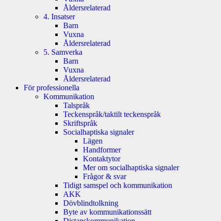
Åldersrelaterad
4. Insatser
Barn
Vuxna
Åldersrelaterad
5. Samverka
Barn
Vuxna
Åldersrelaterad
För professionella
Kommunikation
Talspråk
Teckenspråk/taktilt teckenspråk
Skriftspråk
Socialhaptiska signaler
Lägen
Handformer
Kontaktytor
Mer om socialhaptiska signaler
Frågor & svar
Tidigt samspel och kommunikation
AKK
Dövblindtolkning
Byte av kommunikationssätt
Distanskommunikation