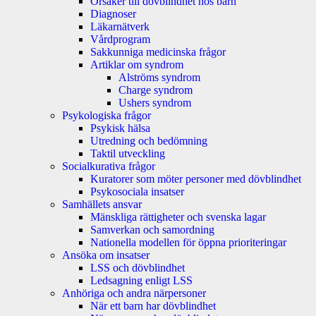
Orsaker till dövblindhet hos barn
Diagnoser
Läkarnätverk
Vårdprogram
Sakkunniga medicinska frågor
Artiklar om syndrom
Alströms syndrom
Charge syndrom
Ushers syndrom
Psykologiska frågor
Psykisk hälsa
Utredning och bedömning
Taktil utveckling
Socialkurativa frågor
Kuratorer som möter personer med dövblindhet
Psykosociala insatser
Samhällets ansvar
Mänskliga rättigheter och svenska lagar
Samverkan och samordning
Nationella modellen för öppna prioriteringar
Ansöka om insatser
LSS och dövblindhet
Ledsagning enligt LSS
Anhöriga och andra närpersoner
När ett barn har dövblindhet