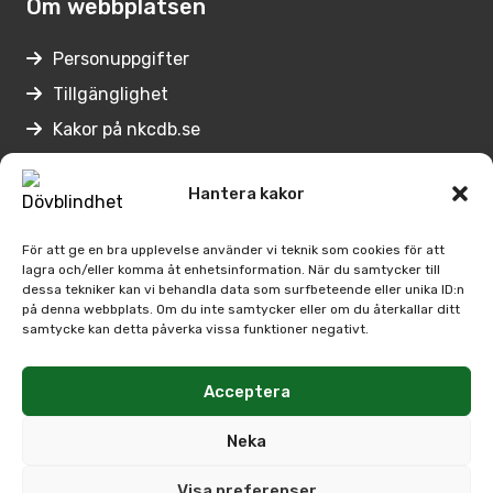
Om webbplatsen
Personuppgifter
Tillgänglighet
Kakor på nkcdb.se
Lämna synpunkter
Hantera kakor
Genvägar
För att ge en bra upplevelse använder vi teknik som cookies för att
lagra och/eller komma åt enhetsinformation. När du samtycker till
Medarbetare på Nkcdb
dessa tekniker kan vi behandla data som surfbeteende eller unika ID:n
på denna webbplats. Om du inte samtycker eller om du återkallar ditt
Regionernas
samtycke kan detta påverka vissa funktioner negativt.
kontaktpersoner
Arbetsförmedlingens kontaktpersoner
Acceptera
SPSM:s
Neka
kontaktperson
Visa preferenser