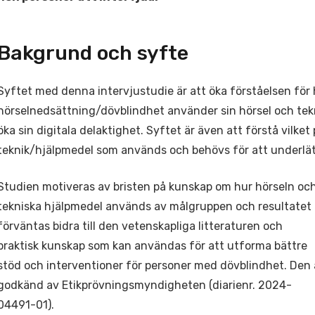
Bakgrund och syfte
Syftet med denna intervjustudie är att öka förståelsen fö
hörselnedsättning/dövblindhet använder sin hörsel och tek
öka sin digitala delaktighet. Syftet är även att förstå vilket
teknik/hjälpmedel som används och behövs för att underlät
Studien motiveras av bristen på kunskap om hur hörseln oc
tekniska hjälpmedel används av målgruppen och resultatet
förväntas bidra till den vetenskapliga litteraturen och
praktisk kunskap som kan användas för att utforma bättre
stöd och interventioner för personer med dövblindhet. Den 
godkänd av Etikprövningsmyndigheten (diarienr. 2024-
04491-01).