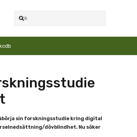
kcdb
orskningsstudie
t
rja sin forskningsstudie kring digital
örselnedsättning/dövblindhet. Nu söker