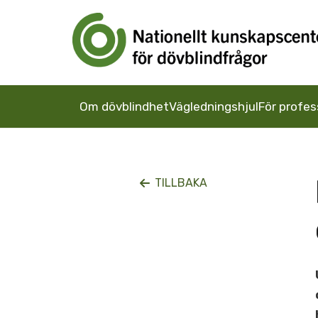
Om dövblindhet
Vägledningshjul
För profes
TILLBAKA