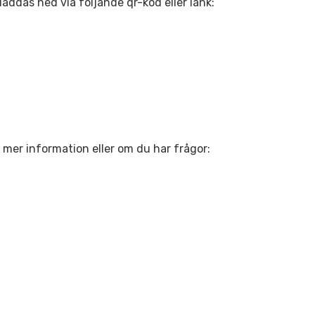
addas ned via följande qr-kod eller länk:
mer information eller om du har frågor: