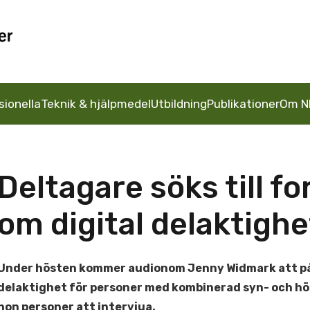
sionella
Teknik & hjälpmedel
Utbildning
Publikationer
Om N
Deltagare söks till f
om digital delaktighe
Under hösten kommer audionom Jenny Widmark att påbö
delaktighet för personer med kombinerad syn- och h
hon personer att intervjua.