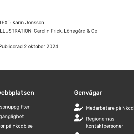
TEXT: Karin Jönsson
ILLUSTRATION: Carolin Frick, Lönegård & Co
Publicerad 2 oktober 2024
ebbplatsen
Genvägar
sonuppgifter
Medarbetare på Nkcd
lgänglighet
Regionernas
or på nkcdb.se
kontaktpersoner