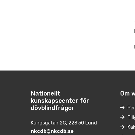
Nationellt
Om w
kunskapscenter för
dövblindfrågor
Per
Til
Kungsgatan 2C, 223 50 Lund
Kak
nkcdb@nkcdb.se