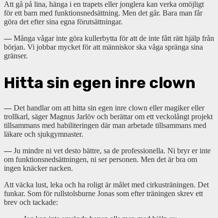
Att gå på lina, hänga i en trapets eller jonglera kan verka omöjligt
för ett barn med funktionsnedsättning. Men det går. Bara man får
göra det efter sina egna förutsättningar.
—
Många vågar inte göra kullerbytta för att de inte fått rätt hjälp från
början. Vi jobbar mycket för att människor ska våga spränga sina
gränser.
Hitta sin egen inre clown
—
Det handlar om att hitta sin egen inre clown eller magiker eller
trollkarl, säger Magnus Jarlöv och berättar om ett veckolångt projekt
tillsammans med habiliteringen där man arbetade tillsammans med
läkare och sjukgymnaster.
—
Ju mindre ni vet desto bättre, sa de professionella. Ni bryr er inte
om funktionsnedsättningen, ni ser personen. Men det är bra om
ingen knäcker nacken.
Att väcka lust, leka och ha roligt är målet med cirkusträningen. Det
funkar. Som för rullstolsburne Jonas som efter träningen skrev ett
brev och tackade: