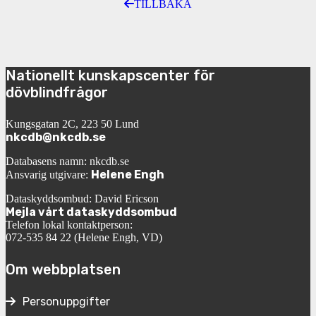
TILLBAKA
Nationellt kunskapscenter för
dövblindfrågor
Kungsgatan 2C, 223 50 Lund
nkcdb@nkcdb.se
Databasens namn: nkcdb.se
Helene Engh
Ansvarig utgivare:
Dataskyddsombud: David Ericson
Mejla vårt dataskyddsombud
Telefon lokal kontaktperson:
072-535 84 22 (Helene Engh, VD)
Om webbplatsen
Personuppgifter