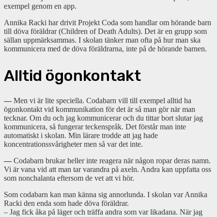
exempel genom en app.
Annika Racki har drivit Projekt Coda som handlar om hörande barn
till döva föräldrar (Children of Death Adults). Det är en grupp som
sällan uppmärksammas. I skolan tänker man ofta på hur man ska
kommunicera med de döva föräldrarna, inte på de hörande barnen.
Alltid ögonkontakt
—
Men vi är lite speciella. Codabarn vill till exempel alltid ha
ögonkontakt vid kommunikation för det är så man gör när man
tecknar. Om du och jag kommunicerar och du tittar bort slutar jag
kommunicera, så fungerar teckenspråk. Det förstår man inte
automatiskt i skolan. Min lärare trodde att jag hade
koncentrationssvårigheter men så var det inte.
—
Codabarn brukar heller inte reagera när någon ropar deras namn.
Vi är vana vid att man tar varandra på axeln. Andra kan uppfatta oss
som nonchalanta eftersom de vet att vi hör.
Som codabarn kan man känna sig annorlunda. I skolan var Annika
Racki den enda som hade döva föräldrar.
– Jag fick åka på läger och träffa andra som var likadana. När jag