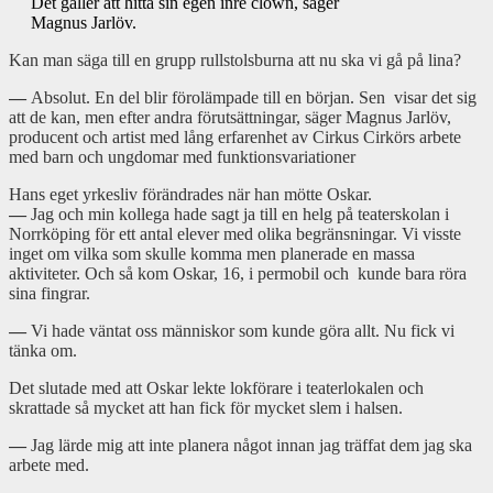
Det gäller att hitta sin egen inre clown, säger
Magnus Jarlöv.
Kan man säga till en grupp rullstolsburna att nu ska vi gå på lina?
—
Absolut. En del blir förolämpade till en början. Sen visar det sig
att de kan, men efter andra förutsättningar, säger Magnus Jarlöv,
producent och artist med lång erfarenhet av Cirkus Cirkörs arbete
med barn och ungdomar med funktionsvariationer
Hans eget yrkesliv förändrades när han mötte Oskar.
—
Jag och min kollega hade sagt ja till en helg på teaterskolan i
Norrköping för ett antal elever med olika begränsningar. Vi visste
inget om vilka som skulle komma men planerade en massa
aktiviteter. Och så kom Oskar, 16, i permobil och kunde bara röra
sina fingrar.
—
Vi hade väntat oss människor som kunde göra allt. Nu fick vi
tänka om.
Det slutade med att Oskar lekte lokförare i teaterlokalen och
skrattade så mycket att han fick för mycket slem i halsen.
—
Jag lärde mig att inte planera något innan jag träffat dem jag ska
arbete med.