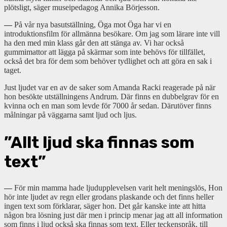
plötsligt, säger museipedagog Annika Börjesson.
—
På vår nya basutställning, Öga mot Öga har vi en
introduktionsfilm för allmänna besökare. Om jag som lärare inte vill
ha den med min klass går den att stänga av. Vi har också
gummimattor att lägga på skärmar som inte behövs för tillfället,
också det bra för dem som behöver tydlighet och att göra en sak i
taget.
Just ljudet var en av de saker som Amanda Racki reagerade på när
hon besökte utställningens Andrum. Där finns en dubbelgrav för en
kvinna och en man som levde för 7000 år sedan. Därutöver finns
målningar på väggarna samt ljud och ljus.
”Allt ljud ska finnas som
text”
—
För min mamma hade ljudupplevelsen varit helt meningslös, Hon
hör inte ljudet av regn eller grodans plaskande och det finns heller
ingen text som förklarar, säger hon. Det går kanske inte att hitta
någon bra lösning just där men i princip menar jag att all information
som finns i ljud också ska finnas som text. Eller teckenspråk, till