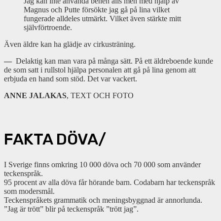
Jag kan inte använda benen alls men med hjälp av
Magnus och Putte försökte jag gå på lina vilket
fungerade alldeles utmärkt. Vilket även stärkte mitt
självförtroende.
Även äldre kan ha glädje av cirkusträning.
—
Delaktig kan man vara på många sätt. På ett äldreboende kunde
de som satt i rullstol hjälpa personalen att gå på lina genom att
erbjuda en hand som stöd. Det var vackert.
ANNE JALAKAS
, TEXT OCH FOTO
FAKTA DÖVA/
I Sverige finns omkring 10 000 döva och 70 000 som använder
teckenspråk.
95 procent av alla döva får hörande barn. Codabarn har teckenspråk
som modersmål.
Teckenspråkets grammatik och meningsbyggnad är annorlunda.
”Jag är trött” blir på teckenspråk ”trött jag”.