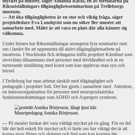
mycket på muséer, säger Amanda Racki, en av föreläsarna på
Riksutställningars tillgänglighetsseminarium på Trelleborgs
museum.
— Att öka tillgängligheten är en stor och viktig fråga, säger
projektledare Eva Lundqvist som nu söker fler muséer att
samarbete med. Målet är att vara en plats där alla känner sig
välkomna.
Under hösten har Riksutställningar arrangerat fyra seminarier runt
om i landet för att uppmuntra till aktivt tillgänglighetsarbete på
muséerna. I Stockholm fick deltagarna träffa projektet Kännbart som
utvecklats tillsammans med personer med dövblindhet och är en
turnerande utställning med konst som kan upplevas utan syn och
hörsel.
I Trelleborg har man arbetat särskilt med tillgänglighet och
pedagogik i projektet Salt. Det har gjorts i samarbete med Attention,
en intresseorganisation för personer med neuropsykiatriska
funktionsnedsättningar som ADHD och Aspergers syndrom.
Museipedagog Annika Börjesson.
—
På muséer brukar det vara väldigt mycket på en gång. För en del
blir det helt enkelt för mycket och vi lärde oss hur viktigt det är att
kunna styra filmer och skärmar och ljud som kan komma lite