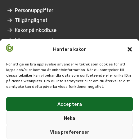
Personuppgifter
Tillgänglighet
Kakor på nkcdb.se
Lämna synpunkter
Hantera kakor
Genvägar
För att ge en bra upplevelse använder vi teknik som cookies för att
lagra och/eller komma åt enhetsinformation. När du samtycker till
Medarbetare på Nkcdb
dessa tekniker kan vi behandla data som surfbeteende eller unika ID:n
på denna webbplats. Om du inte samtycker eller om du återkallar ditt
Regionernas
samtycke kan detta påverka vissa funktioner negativt.
kontaktpersoner
Arbetsförmedlingens kontaktpersoner
Acceptera
SPSM:s
Neka
kontaktperson
Visa preferenser
Följ oss på Facebook