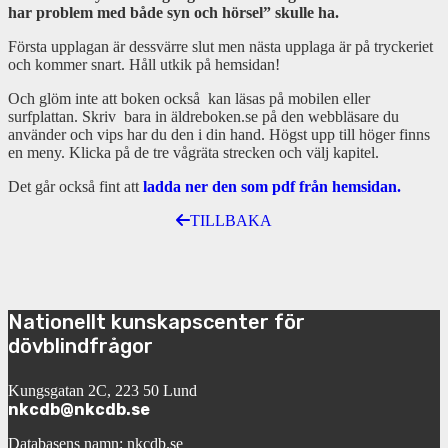
har problem med både syn och hörsel” skulle ha.
Första upplagan är dessvärre slut men nästa upplaga är på tryckeriet
och kommer snart. Håll utkik på hemsidan!
Och glöm inte att boken också kan läsas på mobilen eller
surfplattan. Skriv bara in äldreboken.se på den webbläsare du
använder och vips har du den i din hand. Högst upp till höger finns
en meny. Klicka på de tre vågräta strecken och välj kapitel.
Det går också fint att
l
adda ner den som pdf från hemsidan.
TILLBAKA
Nationellt kunskapscenter för
dövblindfrågor
Kungsgatan 2C, 223 50 Lund
nkcdb@nkcdb.se
Databasens namn: nkcdb.se