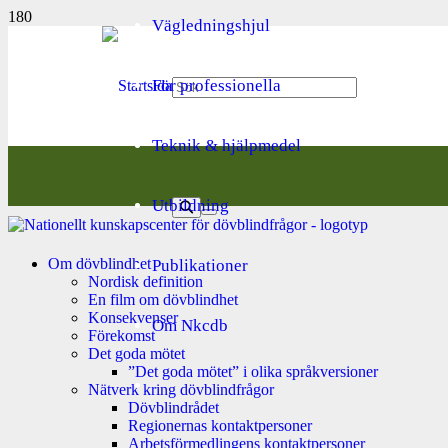
Vägledningshjul
För professionella
Teknik & hjälpmedel
Utbildning
Om dövblindhet
Publikationer
Nordisk definition
En film om dövblindhet
Konsekvenser
Om Nkcdb
Förekomst
Det goda mötet
”Det goda mötet” i olika språkversioner
Nätverk kring dövblindfrågor
Dövblindrådet
Regionernas kontaktpersoner
Arbetsförmedlingens kontaktpersoner