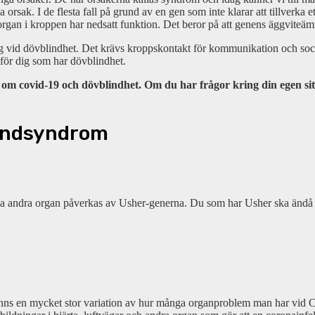
orsak. I de flesta fall på grund av en gen som inte klarar att tillverka 
rgan i kroppen har nedsatt funktion. Det beror på att genens äggviteä
g vid dövblindhet. Det krävs kroppskontakt för kommunikation och social
 för dig som har dövblindhet.
tion om covid-19 och dövblindhet. Om du har frågor kring din egen 
lindsyndrom
ga andra organ påverkas av Usher-generna. Du som har Usher ska ändå va
et finns en mycket stor variation av hur många organproblem man ha