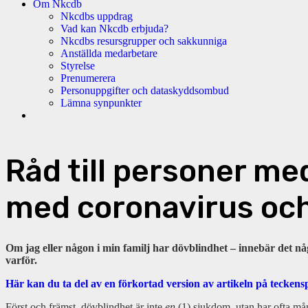
Om Nkcdb
Nkcdbs uppdrag
Vad kan Nkcdb erbjuda?
Nkcdbs resursgrupper och sakkunniga
Anställda medarbetare
Styrelse
Prenumerera
Personuppgifter och dataskyddsombud
Lämna synpunkter
Råd till personer m
med coronavirus och
Om jag eller någon i min familj har dövblindhet – innebär det nå
varför.
Här kan du ta del av en förkortad version av artikeln på tecken
Först och främst, dövblindhet är inte
en
(1) sjukdom, utan har ofta må