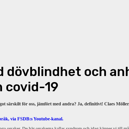
ed dövblindhet och an
 covid-19
got särskilt för oss, jämfört med andra? Ja, definitivt! Claes Möll
språk, via FSDB:s Youtube-kanal.
nga orsaker. De här orsakerna kallas syndrom och idag känner vi till 