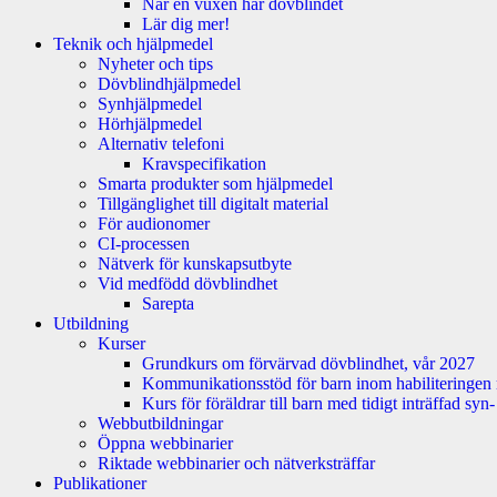
När en vuxen har dövblindet
Lär dig mer!
Teknik och hjälpmedel
Nyheter och tips
Dövblindhjälpmedel
Synhjälpmedel
Hörhjälpmedel
Alternativ telefoni
Kravspecifikation
Smarta produkter som hjälpmedel
Tillgänglighet till digitalt material
För audionomer
CI-processen
Nätverk för kunskapsutbyte
Vid medfödd dövblindhet
Sarepta
Utbildning
Kurser
Grundkurs om förvärvad dövblindhet, vår 2027
Kommunikationsstöd för barn inom habiliteringen
Kurs för föräldrar till barn med tidigt inträffad sy
Webbutbildningar
Öppna webbinarier
Riktade webbinarier och nätverksträffar
Publikationer