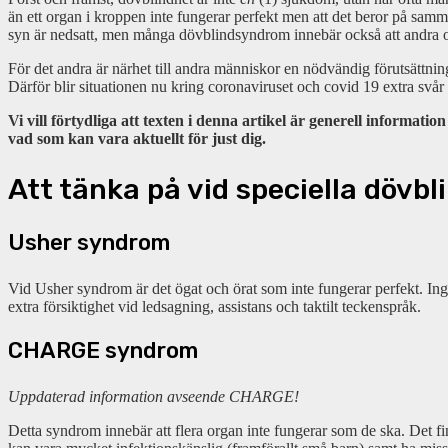
än ett organ i kroppen inte fungerar perfekt men att det beror på samma 
syn är nedsatt, men många dövblindsyndrom innebär också att andra o
För det andra är närhet till andra människor en nödvändig förutsättnin
Därför blir situationen nu kring coronaviruset och covid 19 extra svår
Vi vill förtydliga att texten i denna artikel är generell informa
vad som kan vara aktuellt för just dig.
Att tänka på vid speciella dövb
Usher syndrom
Vid Usher syndrom är det ögat och örat som inte fungerar perfekt. In
extra försiktighet vid ledsagning, assistans och taktilt teckenspråk.
CHARGE syndrom
Uppdaterad information avseende CHARGE!
Detta syndrom innebär att flera organ inte fungerar som de ska. D