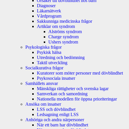
Orsaker till dövblindhet hos barn
Diagnoser
Läkarnätverk
Vårdprogram
Sakkunniga medicinska frågor
Artiklar om syndrom
Alströms syndrom
Charge syndrom
Ushers syndrom
Psykologiska frågor
Psykisk hälsa
Utredning och bedömning
Taktil utveckling
Socialkurativa frågor
Kuratorer som möter personer med dövblindhet
Psykosociala insatser
Samhällets ansvar
Mänskliga rättigheter och svenska lagar
Samverkan och samordning
Nationella modellen för öppna prioriteringar
Ansöka om insatser
LSS och dövblindhet
Ledsagning enligt LSS
Anhöriga och andra närpersoner
När ett barn har dövblindhet