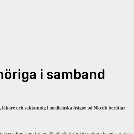
höriga i samband
er, läkare och sakkunnig i medicinska frågor på Nkcdb berättar
många syndrom som kan ge dövblindhet. Ordet syndrom betyder att mer