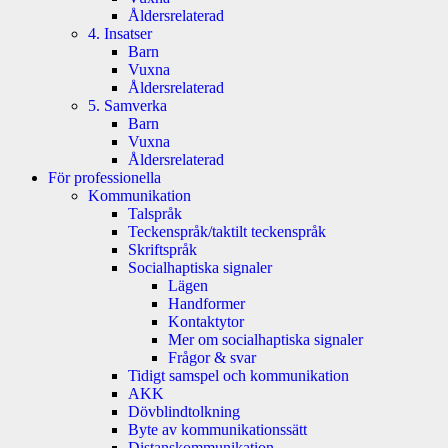
Åldersrelaterad
4. Insatser
Barn
Vuxna
Åldersrelaterad
5. Samverka
Barn
Vuxna
Åldersrelaterad
För professionella
Kommunikation
Talspråk
Teckenspråk/taktilt teckenspråk
Skriftspråk
Socialhaptiska signaler
Lägen
Handformer
Kontaktytor
Mer om socialhaptiska signaler
Frågor & svar
Tidigt samspel och kommunikation
AKK
Dövblindtolkning
Byte av kommunikationssätt
Distanskommunikation