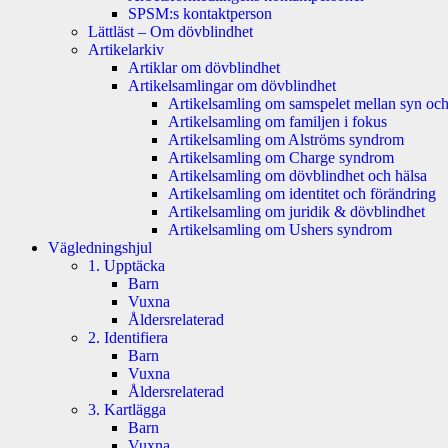
SPSM:s kontaktperson
Lättläst – Om dövblindhet
Artikelarkiv
Artiklar om dövblindhet
Artikelsamlingar om dövblindhet
Artikelsamling om samspelet mellan syn och
Artikelsamling om familjen i fokus
Artikelsamling om Alströms syndrom
Artikelsamling om Charge syndrom
Artikelsamling om dövblindhet och hälsa
Artikelsamling om identitet och förändring
Artikelsamling om juridik & dövblindhet
Artikelsamling om Ushers syndrom
Vägledningshjul
1. Upptäcka
Barn
Vuxna
Åldersrelaterad
2. Identifiera
Barn
Vuxna
Åldersrelaterad
3. Kartlägga
Barn
Vuxna