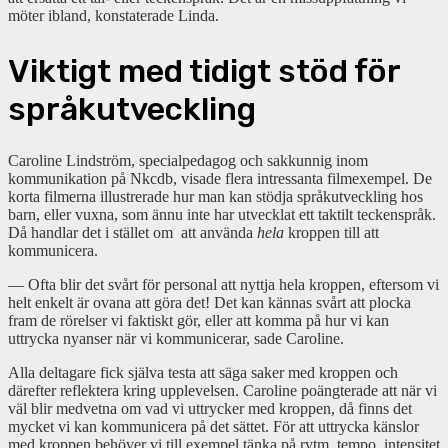
möter ibland, konstaterade Linda.
Viktigt med tidigt stöd för
språkutveckling
Caroline Lindström, specialpedagog och sakkunnig inom
kommunikation på Nkcdb, visade flera intressanta filmexempel. De
korta filmerna illustrerade hur man kan stödja språkutveckling hos
barn, eller vuxna, som ännu inte har utvecklat ett taktilt teckenspråk.
Då handlar det i stället om att använda
hela
kroppen till att
kommunicera.
— Ofta blir det svårt för personal att nyttja hela kroppen, eftersom vi
helt enkelt är ovana att göra det! Det kan kännas svårt att plocka
fram de rörelser vi faktiskt gör, eller att komma på hur vi kan
uttrycka nyanser när vi kommunicerar, sade Caroline.
Alla deltagare fick själva testa att säga saker med kroppen och
därefter reflektera kring upplevelsen. Caroline poängterade att när vi
väl blir medvetna om vad vi uttrycker med kroppen, då finns det
mycket vi kan kommunicera på det sättet. För att uttrycka känslor
med kroppen behöver vi till exempel tänka på rytm, tempo, intensitet