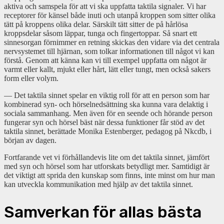
aktiva och samspela för att vi ska uppfatta taktila signaler. Vi har
receptorer för känsel både inuti och utanpå kroppen som sitter olika
tätt på kroppens olika delar. Särskilt tätt sitter de på hårlösa
kroppsdelar såsom läppar, tunga och fingertoppar. Så snart ett
sinnesorgan förnimmer en retning skickas den vidare via det centrala
nervsystemet till hjärnan, som tolkar informationen till något vi kan
förstå. Genom att känna kan vi till exempel uppfatta om något är
varmt eller kallt, mjukt eller hårt, lätt eller tungt, men också sakers
form eller volym.
— Det taktila sinnet spelar en viktig roll för att en person som har
kombinerad syn- och hörselnedsättning ska kunna vara delaktig i
sociala sammanhang. Men även för en seende och hörande person
fungerar syn och hörsel bäst när dessa funktioner får stöd av det
taktila sinnet, berättade Monika Estenberger, pedagog på Nkcdb, i
början av dagen.
Fortfarande vet vi förhållandevis lite om det taktila sinnet, jämfört
med syn och hörsel som har utforskats betydligt mer. Samtidigt är
det viktigt att sprida den kunskap som finns, inte minst om hur man
kan utveckla kommunikation med hjälp av det taktila sinnet.
Samverkan för allas bästa