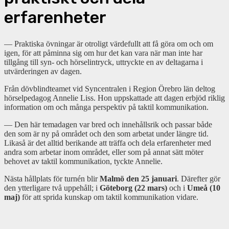
erfarenheter
— Praktiska övningar är otroligt värdefullt att få göra om och om
igen, för att påminna sig om hur det kan vara när man inte har
tillgång till syn- och hörselintryck, uttryckte en av deltagarna i
utvärderingen av dagen.
Från dövblindteamet vid Syncentralen i Region Örebro län deltog
hörselpedagog Annelie Liss. Hon uppskattade att dagen erbjöd riklig
information om och många perspektiv på taktil kommunikation.
— Den här temadagen var bred och innehållsrik och passar både
den som är ny på området och den som arbetat under längre tid.
Likaså är det alltid berikande att träffa och dela erfarenheter med
andra som arbetar inom området, eller som på annat sätt möter
behovet av taktil kommunikation, tyckte Annelie.
Nästa hållplats för turnén blir
Malmö den 25 januari
. Därefter gör
den ytterligare två uppehåll; i
Göteborg (22 mars)
och i
Umeå (10
maj)
för att sprida kunskap om taktil kommunikation vidare.