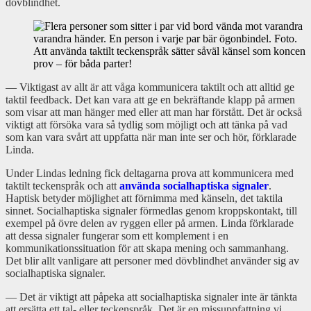
dövblindhet.
Att använda taktilt teckenspråk sätter såväl känsel som koncent
prov – för båda parter!
— Viktigast av allt är att våga kommunicera taktilt och att alltid ge
taktil feedback. Det kan vara att ge en bekräftande klapp på armen
som visar att man hänger med eller att man har förstått. Det är också
viktigt att försöka vara så tydlig som möjligt och att tänka på vad
som kan vara svårt att uppfatta när man inte ser och hör, förklarade
Linda.
Under Lindas ledning fick deltagarna prova att kommunicera med
taktilt teckenspråk och att
använda socialhaptiska signaler
.
Haptisk betyder möjlighet att förnimma med känseln, det taktila
sinnet. Socialhaptiska signaler förmedlas genom kroppskontakt, till
exempel på övre delen av ryggen eller på armen. Linda förklarade
att dessa signaler fungerar som ett komplement i en
kommunikationssituation för att skapa mening och sammanhang.
Det blir allt vanligare att personer med dövblindhet använder sig av
socialhaptiska signaler.
— Det är viktigt att påpeka att socialhaptiska signaler inte är tänkta
att ersätta ett tal- eller teckenspråk. Det är en missuppfattning vi