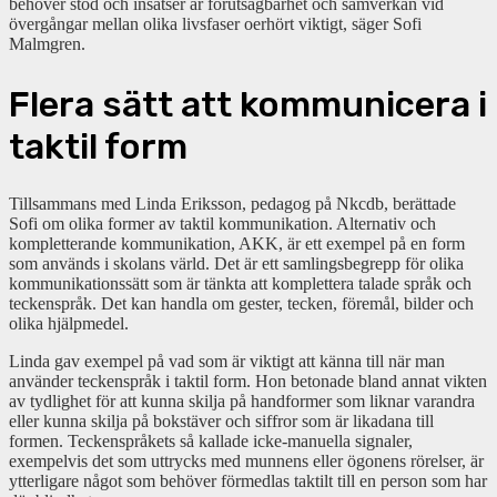
behöver stöd och insatser är förutsägbarhet och samverkan vid
övergångar mellan olika livsfaser oerhört viktigt, säger Sofi
Malmgren.
Flera sätt att kommunicera i
taktil form
Tillsammans med Linda Eriksson, pedagog på Nkcdb, berättade
Sofi om olika former av taktil kommunikation. Alternativ och
kompletterande kommunikation, AKK, är ett exempel på en form
som används i skolans värld. Det är ett samlingsbegrepp för olika
kommunikationssätt som är tänkta att komplettera talade språk och
teckenspråk. Det kan handla om gester, tecken, föremål, bilder och
olika hjälpmedel.
Linda gav exempel på vad som är viktigt att känna till när man
använder teckenspråk i taktil form. Hon betonade bland annat vikten
av tydlighet för att kunna skilja på handformer som liknar varandra
eller kunna skilja på bokstäver och siffror som är likadana till
formen. Teckenspråkets så kallade icke-manuella signaler,
exempelvis det som uttrycks med munnens eller ögonens rörelser, är
ytterligare något som behöver förmedlas taktilt till en person som har