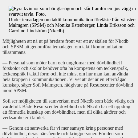
Under temadagen om taktil kommunikation föreläste från vänster: 
Malmgren (SPSM) och Monika Estenberger, Linda Eriksson och
Caroline Lindström (Nkcdb).
Möjligheten att nå ut på bredare front var ett av skälen för Nkcdb
och SPSM att genomföra temadagen om taktil kommunikation
tillsammans.
— Personal som möter barn och ungdomar med dövblindhet i
förskolor och skolor behöver ofta ha kompetens om teckenspråk,
teckenspråk i taktil form och inte minst om hur man kan använda
hela kroppen i kommunikationen. Vi vet att det är en efterfrågad
kunskap, säger Sofi Malmgren, rådgivare på Resurscenter dövblind
inom SPSM.
Sofi ser möjligheten till samverkan med Nkcdb som både viktig och
värdefull. Både Resurscenter dövblind och Nkcdb har ett uppdrag
att förmedla kunskap om dövblindhet, men till olika aktörer och
verksamheter i landet.
— Genom att samverka får vi mer samsyn kring personer med
dövblindhet, deras närstående och kringpersoner. För den som