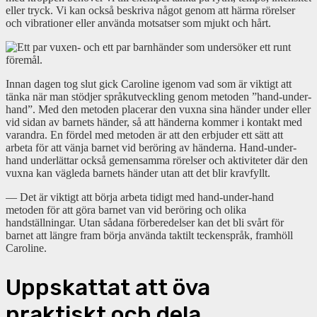
eller tryck. Vi kan också beskriva något genom att härma rörelser
och vibrationer eller använda motsatser som mjukt och hårt.
Innan dagen tog slut gick Caroline igenom vad som är viktigt att
tänka när man stödjer språkutveckling genom metoden ”hand-under-
hand”. Med den metoden placerar den vuxna sina händer under eller
vid sidan av barnets händer, så att händerna kommer i kontakt med
varandra. En fördel med metoden är att den erbjuder ett sätt att
arbeta för att vänja barnet vid beröring av händerna. Hand-under-
hand underlättar också gemensamma rörelser och aktiviteter där den
vuxna kan vägleda barnets händer utan att det blir kravfyllt.
— Det är viktigt att börja arbeta tidigt med hand-under-hand
metoden för att göra barnet van vid beröring och olika
handställningar. Utan sådana förberedelser kan det bli svårt för
barnet att längre fram börja använda taktilt teckenspråk, framhöll
Caroline.
Uppskattat att öva
praktiskt och dela