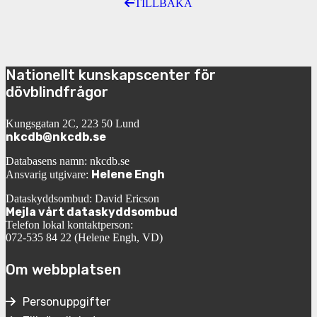
TILLBAKA
Nationellt kunskapscenter för
dövblindfrågor
Kungsgatan 2C, 223 50 Lund
nkcdb@nkcdb.se
Databasens namn: nkcdb.se
Helene Engh
Ansvarig utgivare:
Dataskyddsombud: David Ericson
Mejla vårt dataskyddsombud
Telefon lokal kontaktperson:
072-535 84 22 (Helene Engh, VD)
Om webbplatsen
Personuppgifter