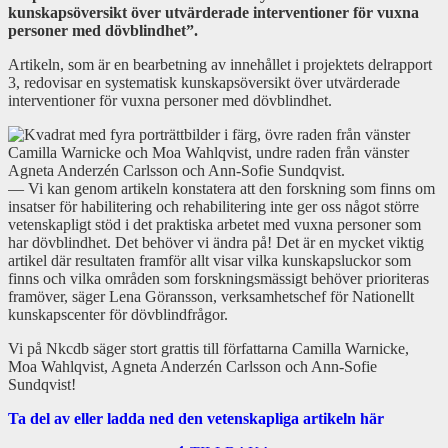
kunskapsöversikt över utvärderade interventioner för vuxna
personer med dövblindhet”.
Artikeln, som är en bearbetning av innehållet i projektets delrapport
3, redovisar en systematisk kunskapsöversikt över utvärderade
interventioner för vuxna personer med dövblindhet.
— Vi kan genom artikeln konstatera att den forskning som finns om
insatser för habilitering och rehabilitering inte ger oss något större
vetenskapligt stöd i det praktiska arbetet med vuxna personer som
har dövblindhet. Det behöver vi ändra på! Det är en mycket viktig
artikel där resultaten framför allt visar vilka kunskapsluckor som
finns och vilka områden som forskningsmässigt behöver prioriteras
framöver, säger Lena Göransson, verksamhetschef för Nationellt
kunskapscenter för dövblindfrågor.
Vi på Nkcdb säger stort grattis till författarna Camilla Warnicke,
Moa Wahlqvist, Agneta Anderzén Carlsson och Ann-Sofie
Sundqvist!
Ta del av eller ladda ned den vetenskapliga artikeln här