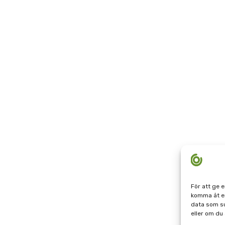
För att ge 
komma åt en
data som su
eller om du