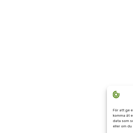
För att ge 
komma åt en
data som su
eller om du