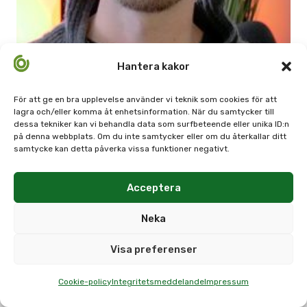
Hantera kakor
För att ge en bra upplevelse använder vi teknik som cookies för att
lagra och/eller komma åt enhetsinformation. När du samtycker till
dessa tekniker kan vi behandla data som surfbeteende eller unika ID:n
Syn och hörsel i nära samarbete
på denna webbplats. Om du inte samtycker eller om du återkallar ditt
samtycke kan detta påverka vissa funktioner negativt.
Acceptera
Neka
Visa preferenser
Cookie-policy
Integritetsmeddelande
Impressum