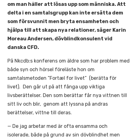
om man håller att lösas upp som människa. Att
delta i en samtalsgrupp kan inte ersätta dem
som försvunnit men bryta ensamheten och
hjälpa till att skapa nya relationer, säger Karin
Moreau Andersen, dövblindkonsulent vid
danska CFD.
På Nkcdb:s konferens om äldre som har problem med
både syn och hörsel föreläste hon om
samtalsmetoden ”Fortæl for livet” (berätta för
livet). Den går ut på att fånga upp viktiga
livsberättelser. Den som berättar får nya vittnen till
sitt liv och blir, genom att lyssna på andras
berättelser, vittne till deras.
— De jag arbetar med är ofta ensamma och
isolerade, både på grund av sin dövblindhet men