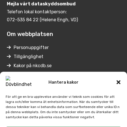
Mejla vårt dataskyddsombud
Telefon lokal kontaktperson:
072-535 84 22 (Helene Engh, VD)
Om webbplatsen
Personuppgifter
Tillgänglighet
Kakor på nkcdb.se
Lämna synpunkter
Hantera kakor
Genvägar
För att ge en bra upplevelse använder vi teknik som cookies för att
lagra och/eller komma åt enhetsinformation. När du samtycker till
Medarbetare på Nkcdb
dessa tekniker kan vi behandla data som surfbeteende eller unika ID:n
på denna webbplats. Om du inte samtycker eller om du återkallar ditt
Regionernas
samtycke kan detta påverka vissa funktioner negativt.
kontaktpersoner