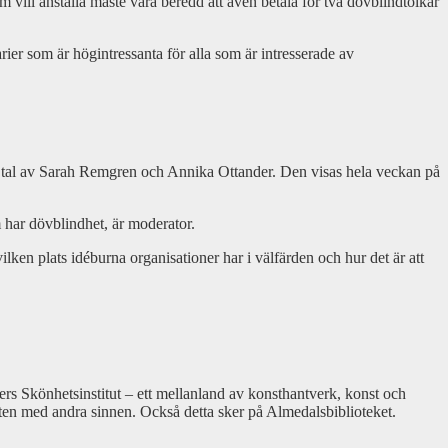
m vill anställa måste vara beredd att även betala för två dövblindtolkar
rier som är högintressanta för alla som är intresserade av
d tal av Sarah Remgren och Annika Ottander. Den visas hela veckan på
 har dövblindhet, är moderator.
n plats idéburna organisationer har i välfärden och hur det är att
ers Skönhetsinstitut – ett mellanland av konsthantverk, konst och
ten med andra sinnen. Också detta sker på Almedalsbiblioteket.