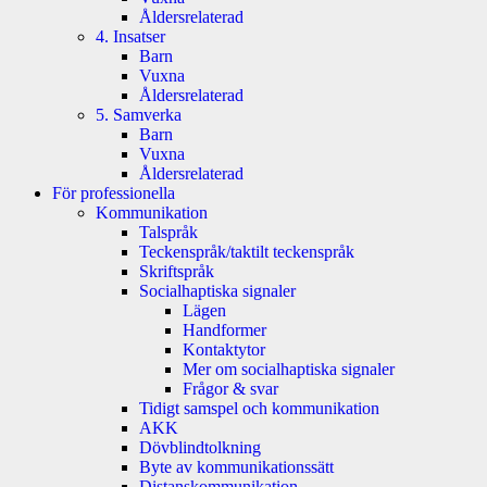
Åldersrelaterad
4. Insatser
Barn
Vuxna
Åldersrelaterad
5. Samverka
Barn
Vuxna
Åldersrelaterad
För professionella
Kommunikation
Talspråk
Teckenspråk/taktilt teckenspråk
Skriftspråk
Socialhaptiska signaler
Lägen
Handformer
Kontaktytor
Mer om socialhaptiska signaler
Frågor & svar
Tidigt samspel och kommunikation
AKK
Dövblindtolkning
Byte av kommunikationssätt
Distanskommunikation