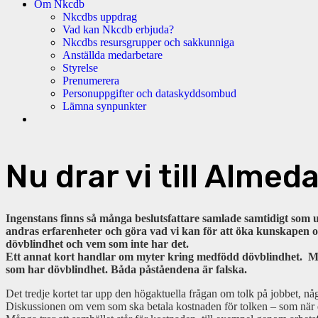
Om Nkcdb
Nkcdbs uppdrag
Vad kan Nkcdb erbjuda?
Nkcdbs resursgrupper och sakkunniga
Anställda medarbetare
Styrelse
Prenumerera
Personuppgifter och dataskyddsombud
Lämna synpunkter
Nu drar vi till Almeda
Ingenstans finns så många beslutsfattare samlade samtidigt som
andras erfarenheter och göra vad vi kan för att öka kunskapen om
dövblindhet och vem som inte har det.
Ett annat kort handlar om myter kring medfödd dövblindhet. Mån
som har dövblindhet. Båda påståendena är falska.
Det tredje kortet tar upp den högaktuella frågan om tolk på jobbet, n
Diskussionen om vem som ska betala kostnaden för tolken – som när det 