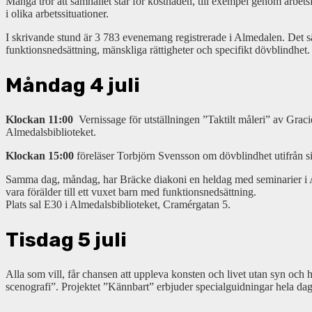
Många tror att samhället står för kostnaden, till exempel genom arbetsf
i olika arbetssituationer.
I skrivande stund är 3 783 evenemang registrerade i Almedalen. Det säge
funktionsnedsättning, mänskliga rättigheter och specifikt dövblindhet.
Måndag 4 juli
Klockan 11:00
Vernissage för utställningen ”Taktilt måleri” av Gr
Almedalsbiblioteket.
Klockan 15:00
föreläser Torbjörn Svensson om dövblindhet utifrån sin
Samma dag, måndag, har Bräcke diakoni en heldag med seminarier i Alm
vara förälder till ett vuxet barn med funktionsnedsättning.
Plats sal E30 i Almedalsbiblioteket, Cramérgatan 5.
Tisdag 5 juli
Alla som vill, får chansen att uppleva konsten och livet utan syn och 
scenografi”. Projektet ”Kännbart” erbjuder specialguidningar hela da