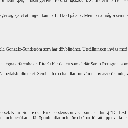
örmedlingen, landstinget eller försäkringskassan. Så är det inte. Den so
r sig självt att ingen kan ha full koll på alla. Men här är några semina
aciela Gonzalo-Sundström som har dövblindhet. Utställningen invigs me
a egna erfarenheter. Efteråt blir det ett samtal där Sarah Remgren, som
edalsbiblioteket. Seminarierna handlar om vården av asylsökande, vilke
hörsel. Karin Sutare och Erik Torstensson visar sin utställning ”Dr TexL
gen och besökarna får ögonbindlar och hörselkåpor för att uppleva kons