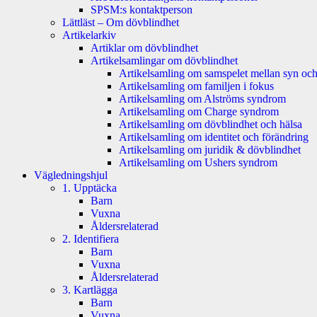
SPSM:s kontaktperson
Lättläst – Om dövblindhet
Artikelarkiv
Artiklar om dövblindhet
Artikelsamlingar om dövblindhet
Artikelsamling om samspelet mellan syn och
Artikelsamling om familjen i fokus
Artikelsamling om Alströms syndrom
Artikelsamling om Charge syndrom
Artikelsamling om dövblindhet och hälsa
Artikelsamling om identitet och förändring
Artikelsamling om juridik & dövblindhet
Artikelsamling om Ushers syndrom
Vägledningshjul
1. Upptäcka
Barn
Vuxna
Åldersrelaterad
2. Identifiera
Barn
Vuxna
Åldersrelaterad
3. Kartlägga
Barn
Vuxna