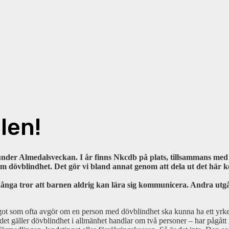
len!
 under Almedalsveckan. I år finns Nkcdb på plats, tillsammans me
 dövblindhet. Det gör vi bland annat genom att dela ut det här ko
ga tror att barnen aldrig kan lära sig kommunicera. Andra utgår
ågot som ofta avgör om en person med dövblindhet ska kunna ha ett yrkes
gäller dövblindhet i allmänhet handlar om två personer – har pågått i å