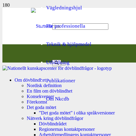
Vägledningshjul
För professionella
Teknik & hjälpmedel
Utbildning
Om dövblindhet
Publikationer
Nordisk definition
En film om dövblindhet
Konsekvenser
Om Nkcdb
Förekomst
Det goda mötet
”Det goda mötet” i olika språkversioner
Nätverk kring dövblindfrågor
Dövblindrådet
Regionernas kontaktpersoner
Arbetsförmedlingens kontaktpersoner