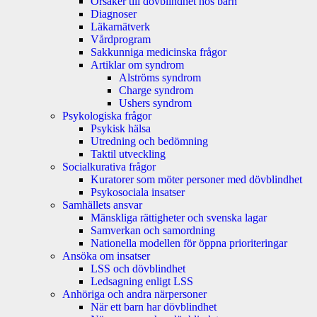
Orsaker till dövblindhet hos barn
Diagnoser
Läkarnätverk
Vårdprogram
Sakkunniga medicinska frågor
Artiklar om syndrom
Alströms syndrom
Charge syndrom
Ushers syndrom
Psykologiska frågor
Psykisk hälsa
Utredning och bedömning
Taktil utveckling
Socialkurativa frågor
Kuratorer som möter personer med dövblindhet
Psykosociala insatser
Samhällets ansvar
Mänskliga rättigheter och svenska lagar
Samverkan och samordning
Nationella modellen för öppna prioriteringar
Ansöka om insatser
LSS och dövblindhet
Ledsagning enligt LSS
Anhöriga och andra närpersoner
När ett barn har dövblindhet