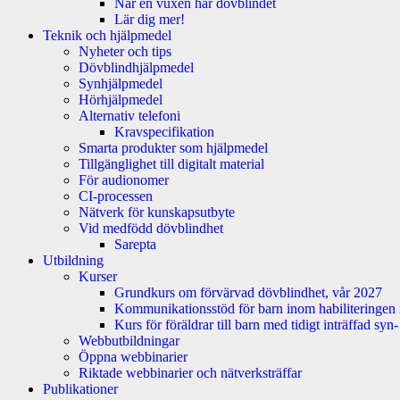
När en vuxen har dövblindet
Lär dig mer!
Teknik och hjälpmedel
Nyheter och tips
Dövblindhjälpmedel
Synhjälpmedel
Hörhjälpmedel
Alternativ telefoni
Kravspecifikation
Smarta produkter som hjälpmedel
Tillgänglighet till digitalt material
För audionomer
CI-processen
Nätverk för kunskapsutbyte
Vid medfödd dövblindhet
Sarepta
Utbildning
Kurser
Grundkurs om förvärvad dövblindhet, vår 2027
Kommunikationsstöd för barn inom habiliteringen
Kurs för föräldrar till barn med tidigt inträffad sy
Webbutbildningar
Öppna webbinarier
Riktade webbinarier och nätverksträffar
Publikationer