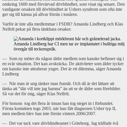
omkring 1600 med förvärvad dövblindhet, som visat sig senare. Den
vanligaste orsaken till dövblindhet är Ushers syndrom som ofta inte
ger sig till känna på allvar förrän i tonåren.
Varför är inte alla medlemmar i FSDB? Amanda Lindberg och Klas
Nelfelt pekar på flera tänkbara orsaker.
Amanda Lindberg har CI men tar av implantatet i bullriga miljö
övergår till teckenspråk.
— Som ny möter du någon äldre medlem som kanske befinner sig i
en svår situation. Det kan avskräcka. De aktiviteter som äldre tycker
om kanske inte attraherar yngre. Det är ett dilemma, säger Amanda
Lindberg
— När man är ung tänker man framåt. Och då är det lättare att
tänka att ”där vill inte jag hamna” än att se de äldre som förebilder.
Så var det för mig, säger Klas Nelfelt.
För honom tog det flera år innan han tog steget in i förbundet.
Första kontakten togs 2003, när han fått diagnosen Usher typ II,
men medlem blev han inte förrän vintern 2006/2007.
— Det var tack vare dövblindteamet i Göteborg. Jag träffade två