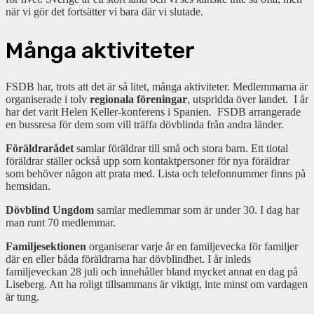
när vi gör det fortsätter vi bara där vi slutade.
Många aktiviteter
FSDB har, trots att det är så litet, många aktiviteter. Medlemmarna är
organiserade i tolv
regionala föreningar
, utspridda över landet. I år
har det varit Helen Keller-konferens i Spanien. FSDB arrangerade
en bussresa för dem som vill träffa dövblinda från andra länder.
Föräldrarådet
samlar föräldrar till små och stora barn. Ett tiotal
föräldrar ställer också upp som kontaktpersoner för nya föräldrar
som behöver någon att prata med. Lista och telefonnummer finns på
hemsidan.
Dövblind Ungdom
samlar medlemmar som är under 30. I dag har
man runt 70 medlemmar.
Familjesektionen
organiserar varje år en familjevecka för familjer
där en eller båda föräldrarna har dövblindhet. I år inleds
familjeveckan 28 juli och innehåller bland mycket annat en dag på
Liseberg. Att ha roligt tillsammans är viktigt, inte minst om vardagen
är tung.