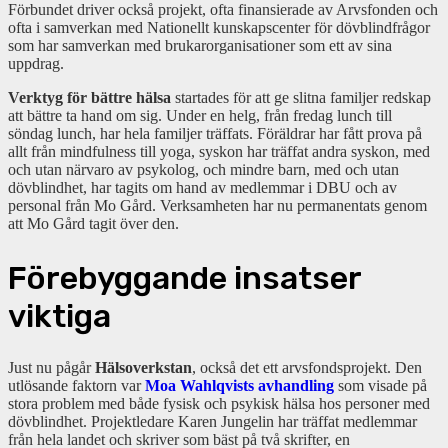
Förbundet driver också projekt, ofta finansierade av Arvsfonden och
ofta i samverkan med Nationellt kunskapscenter för dövblindfrågor
som har samverkan med brukarorganisationer som ett av sina
uppdrag.
Verktyg för bättre hälsa
startades för att ge slitna familjer redskap
att bättre ta hand om sig. Under en helg, från fredag lunch till
söndag lunch, har hela familjer träffats. Föräldrar har fått prova på
allt från mindfulness till yoga, syskon har träffat andra syskon, med
och utan närvaro av psykolog, och mindre barn, med och utan
dövblindhet, har tagits om hand av medlemmar i DBU och av
personal från Mo Gård. Verksamheten har nu permanentats genom
att Mo Gård tagit över den.
Förebyggande insatser
viktiga
Just nu pågår
Hälsoverkstan
, också det ett arvsfondsprojekt. Den
utlösande faktorn var
Moa Wahlqvists avhandling
som visade på
stora problem med både fysisk och psykisk hälsa hos personer med
dövblindhet. Projektledare Karen Jungelin har träffat medlemmar
från hela landet och skriver som bäst på två skrifter, en