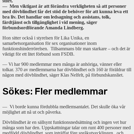
stort.
— Men viktigast är att förändra verkligheten så att personer
med dövblindhet får det stöd de behöver för att kunna leva ett
bra liv. Det handlar om ledsagning och assistans, tolk,
färdtjänst och tillgänglighet i vid mening, säger
förbundsordförande Amanda Lindberg.
Hon sitter också i styrelsen för Lika Unika, en
samarbetsorganisation för sex organisationer inom
funktionshinderrörelsen. Tillsammans blir man starkare – och det är
viktigt för ett litet förbund som FSDB.
— Vi har 900 medlemmar men många är anhöriga, vänner eller
tolkar. 370 av medlemmarna har dövblindhet och 160 är föräldrar till
någon med dövblindhet, säger Klas Nelfelt, på förbundskansliet.
Sökes: Fler medlemmar
— Vi borde kunna fördubbla medlemsantalet. Det skulle öka vår
möjlighet att nå ut och påverka.
Dövblindhet är en sällsynt funktionsnedsättning och ingen vet hur
många som har den. Uppskattningar talar om runt 400 personer med
medfödd dövblindhet, som inträffat före språkutvecklingen, och