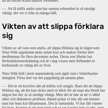
till att träffas också utanför förbundet.
— Att få träffa andra som har samma erfarenhet är så otroligt
viktigt, det vet vi från så många håll.
Vikten av att slippa förklara
sig
Vikten av att vara som andra, att slippa förklara sig är något som
Nina Wiik uppskattat ända sedan hon och maken Stefan blev
medlemmar för flera decennier sedan. Deras son Martin har
flerfunktionsnedsättning och är i dag vuxen men förbundet är
fortfarande en viktig del av livet.
Nina Wiik höll i årets mammahelg som ägde rum i Söderhamns
skärgård. Förra året var det pappahelg på samma plats.
— Det är ett kravlöst sätt att träffas och umgås. Bara det att slippa
förklara sig, att det kan räcka med en blick för att man ska förstå hur
någon har det, är så otroligt viktigt. Men det är inte så att vi alltid
sitter och diskuterar problem, ibland pratar vi inte alls om barnen
utan har bara kul tillsammans. Det är fantastiskt. Vi har fått vänner
för livet. Sverige är ett stort land och vi ses kanske inte så ofta, men