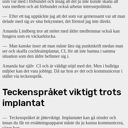
som var med i förbundet och insåg att det ju inte kunde skada att
vara medlem och att förbundet också arbetar intressepolitiskt.
— Efter ett tag upptäckte jag att det som var gemensamt var att man
delade med sig av sina bekymmer, det förstod jag inte direkt.
Amanda Lindberg tror att mötet med äldre medlemmar också kan
fungera som en väckarklocka.
— Man kanske inser att man måste lära sig punktskrift medan man
ser och skaffa cochleaimplantat, CI, för att inte hamna i samma
situation som den äldre befinner sig i.
Amanda har själv CI och är väldigt nöjd med det. Men i bullriga
miljöer kan det vara jobbigt. Då tar hon av det och kommunicerar i
stället via teckenspråk.
Teckenspråket viktigt trots
implantat
— Teckenspråket är jätteviktigt. Implantatet kan gå sönder och
innan du får en ersättningsapparat måste du ju kunna kommunicera,
säger hon.