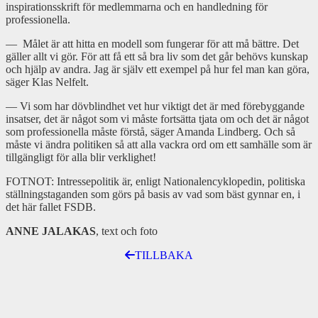
inspirationsskrift för medlemmarna och en handledning för
professionella.
— Målet är att hitta en modell som fungerar för att må bättre. Det
gäller allt vi gör. För att få ett så bra liv som det går behövs kunskap
och hjälp av andra. Jag är själv ett exempel på hur fel man kan göra,
säger Klas Nelfelt.
— Vi som har dövblindhet vet hur viktigt det är med förebyggande
insatser, det är något som vi måste fortsätta tjata om och det är något
som professionella måste förstå, säger Amanda Lindberg. Och så
måste vi ändra politiken så att alla vackra ord om ett samhälle som är
tillgängligt för alla blir verklighet!
FOTNOT: Intressepolitik är, enligt Nationalencyklopedin, politiska
ställningstaganden som görs på basis av vad som bäst gynnar en, i
det här fallet FSDB.
ANNE JALAKAS
, text och foto
TILLBAKA