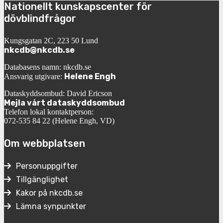
Nationellt kunskapscenter för
dövblindfrågor
Kungsgatan 2C, 223 50 Lund
nkcdb@nkcdb.se
Databasens namn: nkcdb.se
Helene Engh
Ansvarig utgivare:
Dataskyddsombud: David Ericson
Mejla vårt dataskyddsombud
Telefon lokal kontaktperson:
072-535 84 22 (Helene Engh, VD)
Om webbplatsen
Personuppgifter
Tillgänglighet
Kakor på nkcdb.se
Lämna synpunkter