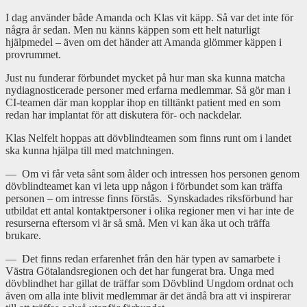
I dag använder både Amanda och Klas vit käpp. Så var det inte för
några år sedan. Men nu känns käppen som ett helt naturligt
hjälpmedel – även om det händer att Amanda glömmer käppen i
provrummet.
Just nu funderar förbundet mycket på hur man ska kunna matcha
nydiagnosticerade personer med erfarna medlemmar. Så gör man i
CI-teamen där man kopplar ihop en tilltänkt patient med en som
redan har implantat för att diskutera för- och nackdelar.
Klas Nelfelt hoppas att dövblindteamen som finns runt om i landet
ska kunna hjälpa till med matchningen.
— Om vi får veta sånt som ålder och intressen hos personen genom
dövblindteamet kan vi leta upp någon i förbundet som kan träffa
personen – om intresse finns förstås. Synskadades riksförbund har
utbildat ett antal kontaktpersoner i olika regioner men vi har inte de
resurserna eftersom vi är så små. Men vi kan åka ut och träffa
brukare.
— Det finns redan erfarenhet från den här typen av samarbete i
Västra Götalandsregionen och det har fungerat bra. Unga med
dövblindhet har gillat de träffar som Dövblind Ungdom ordnat och
även om alla inte blivit medlemmar är det ändå bra att vi inspirerar