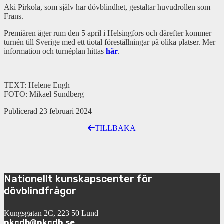
Aki Pirkola, som själv har dövblindhet, gestaltar huvudrollen som
Frans.
Premiären äger rum den 5 april i Helsingfors och därefter kommer
turnén till Sverige med ett tiotal föreställningar på olika platser. Mer
information och turnéplan hittas
här
.
TEXT: Helene Engh
FOTO: Mikael Sundberg
Publicerad 23 februari 2024
TILLBAKA
Nationellt kunskapscenter för
dövblindfrågor
Kungsgatan 2C, 223 50 Lund
nkcdb@nkcdb.se