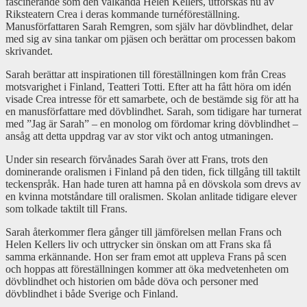
fascinerande som den välkända Helen Kellers, utforskas nu av
Riksteatern Crea i deras kommande turnéföreställning.
Manusförfattaren Sarah Remgren, som själv har dövblindhet, delar
med sig av sina tankar om pjäsen och berättar om processen bakom
skrivandet.
Sarah berättar att inspirationen till föreställningen kom från Creas
motsvarighet i Finland, Teatteri Totti. Efter att ha fått höra om idén
visade Crea intresse för ett samarbete, och de bestämde sig för att ha
en manusförfattare med dövblindhet. Sarah, som tidigare har turnerat
med ”Jag är Sarah” – en monolog om fördomar kring dövblindhet –
ansåg att detta uppdrag var av stor vikt och antog utmaningen.
Under sin research förvånades Sarah över att Frans, trots den
dominerande oralismen i Finland på den tiden, fick tillgång till taktilt
teckenspråk. Han hade turen att hamna på en dövskola som drevs av
en kvinna motståndare till oralismen. Skolan anlitade tidigare elever
som tolkade taktilt till Frans.
Sarah återkommer flera gånger till jämförelsen mellan Frans och
Helen Kellers liv och uttrycker sin önskan om att Frans ska få
samma erkännande. Hon ser fram emot att uppleva Frans på scen
och hoppas att föreställningen kommer att öka medvetenheten om
dövblindhet och historien om både döva och personer med
dövblindhet i både Sverige och Finland.