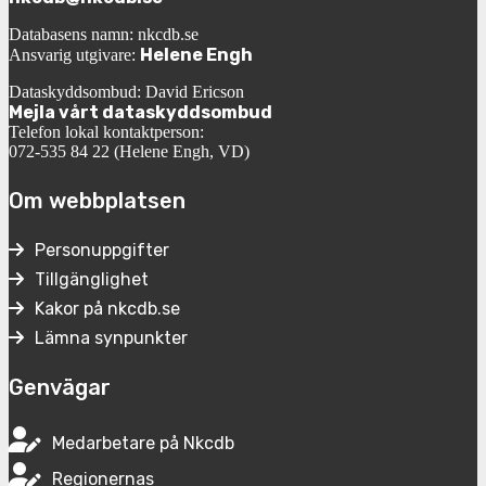
Databasens namn: nkcdb.se
Helene Engh
Ansvarig utgivare:
Dataskyddsombud: David Ericson
Mejla vårt dataskyddsombud
Telefon lokal kontaktperson:
072-535 84 22 (Helene Engh, VD)
Om webbplatsen
Personuppgifter
Tillgänglighet
Kakor på nkcdb.se
Lämna synpunkter
Genvägar
Medarbetare på Nkcdb
Regionernas