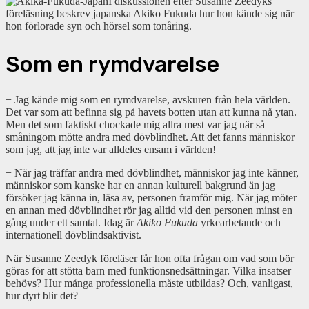
I diskussionen efter Susanne Zeedyks
föreläsning beskrev japanska Akiko Fukuda hur hon kände sig när
hon förlorade syn och hörsel som tonåring.
Som
en
rymdvarelse
− Jag kände mig som en rymdvarelse, avskuren från hela världen.
Det var som att befinna sig på havets botten utan att kunna nå ytan.
Men det som faktiskt chockade mig allra mest var jag när så
småningom mötte andra med dövblindhet. Att det fanns människor
som jag, att jag inte var alldeles ensam i världen!
− När jag träffar andra med dövblindhet, människor jag inte känner,
människor som kanske har en annan kulturell bakgrund än jag
försöker jag känna in, läsa av, personen framför mig. När jag möter
en annan med dövblindhet rör jag alltid vid den personen minst en
gång under ett samtal. Idag är
Akiko
Fukuda
yrkearbetande och
internationell dövblindsaktivist.
När Susanne Zeedyk föreläser får hon ofta frågan om vad som bör
göras för att stötta barn med funktionsnedsättningar. Vilka insatser
behövs? Hur många professionella måste utbildas? Och, vanligast,
hur dyrt blir det?