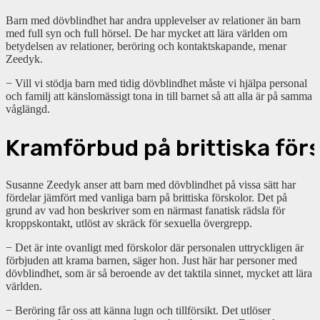
Barn med dövblindhet har andra upplevelser av relationer än barn
med full syn och full hörsel. De har mycket att lära världen om
betydelsen av relationer, beröring och kontaktskapande, menar
Zeedyk.
− Vill vi stödja barn med tidig dövblindhet måste vi hjälpa personal
och familj att känslomässigt tona in till barnet så att alla är på samma
våglängd.
Kramförbud
på
brittiska
för
Susanne Zeedyk anser att barn med dövblindhet på vissa sätt har
fördelar jämfört med vanliga barn på brittiska förskolor. Det på
grund av vad hon beskriver som en närmast fanatisk rädsla för
kroppskontakt, utlöst av skräck för sexuella övergrepp.
− Det är inte ovanligt med förskolor där personalen uttryckligen är
förbjuden att krama barnen, säger hon. Just här har personer med
dövblindhet, som är så beroende av det taktila sinnet, mycket att lära
världen.
− Beröring får oss att känna lugn och tillförsikt. Det utlöser