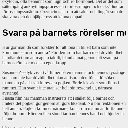
oxytocin, ofta benämnt som lugn-och-ro-hormonet. Det är det som
sätter igång anknytningsprocessen i förlossningen och också lindrar
förlossningssmärtan. Oxytocin talar om att saker och ting är som de
ska vara och det hjälper oss att känna empati.
Svara
på
barnets
rörelser
m
Hur gör man då som förälder för att tona in till ett barn som inte
kommunicerar som andra? För dem som har barn med dövblindhet
handlar det om att reagera taktilt, bland annat genom att svara på
barnets rörelser med sin egen kropp.
Susanne Zeedyk visar två filmer på en mamma och hennes fyraårige
son som inte har dövblindhet utan autism. I den första försöker
mamman på alla sätt intressera pojken för de leksaker som finns i
rummet. Han svarar inte utan ser helt ointresserad ut, närmast
avstängd.
I nästa film har mamman instruerats att i stället följa barnet och
imitera det pojken gör genom att göra likadant. Nu blir reaktionen en
helt annan. Pojken kommer närmare, kollar om mamman fortfarande
följer honom. Efter en liten stund tar han hennes hand och bjuder in
henne.