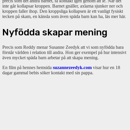
precis som det andra barnet, få kontakt igen genom att le. När det
inte går kollapsar kroppen. Barnet gnäller, axlarna sjunker ner och
kroppen faller ihop. Den kroppsliga kollapsen är ett vanligt fysiskt
tecken på skam, en känsla som även späda barn kan ha, läs mer här.
Nyfödda skapar mening
Precis som Reddy menar Susanne Zeedyk att vi som nyfödda bara
förstår världen i relation till andra. Hon ger exempel på hur intensivt
även mycket späda barn arbetar på att skapa mening.
En film på hennes hemsida
suzannezeedyk.com
visar hur en 18
dagar gammal bebis söker kontakt med sin pappa.