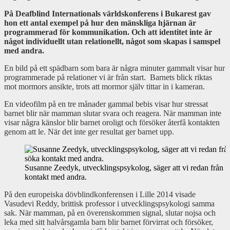
På Deafblind Internationals världskonferens i Bukarest gav
hon ett antal exempel på hur den mänskliga hjärnan är
programmerad för kommunikation. Och att identitet inte är
något individuellt utan relationellt, något som skapas i samspel
med andra.
En bild på ett spädbarn som bara är några minuter gammalt visar hur
programmerade på relationer vi är från start. Barnets blick riktas
mot mormors ansikte, trots att mormor själv tittar in i kameran.
En videofilm på en tre månader gammal bebis visar hur stressat
barnet blir när mamman slutar svara och reagera. När mamman inte
visar några känslor blir barnet oroligt och försöker återfå kontakten
genom att le. När det inte ger resultat ger barnet upp.
Susanne Zeedyk, utvecklingspsykolog, säger att vi redan från 
kontakt med andra.
På den europeiska dövblindkonferensen i Lille 2014 visade
Vasudevi Reddy, brittisk professor i utvecklingspsykologi samma
sak. När mamman, på en överenskommen signal, slutar nojsa och
leka med sitt halvårsgamla barn blir barnet förvirrat och försöker,