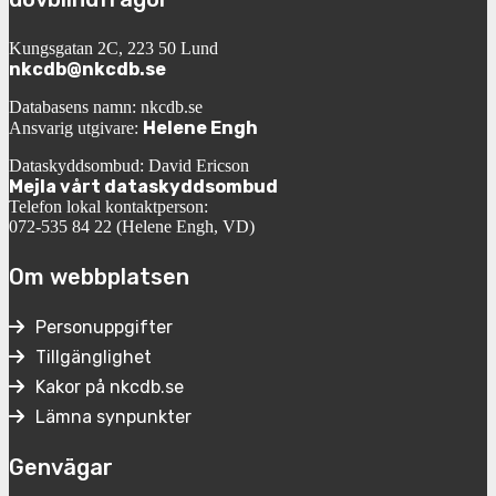
Kungsgatan 2C, 223 50 Lund
nkcdb@nkcdb.se
Databasens namn: nkcdb.se
Helene Engh
Ansvarig utgivare:
Dataskyddsombud: David Ericson
Mejla vårt dataskyddsombud
Telefon lokal kontaktperson:
072-535 84 22 (Helene Engh, VD)
Om webbplatsen
Personuppgifter
Tillgänglighet
Kakor på nkcdb.se
Lämna synpunkter
Genvägar