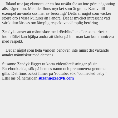
− Ibland tror jag ekonomi är en bra ursäkt för att inte göra någonting
alls, säger hon. Men det finns mycket som är gratis. Kan vi till
exempel använda oss mer av beröring? Detta är något som väcker
större oro i vissa kulturer än i andra. Det är mycket intressant vad
vår kultur lär oss om lämplig respektive olämplig beröring.
Zeedyks anser att människor med dövblindhet eller som arbetar
inom fältet kan hjälpa andra att tänka på hur man kan kommunicera
med respekt.
− Det är något som hela världen behöver, inte minst det växande
antalet människor med demens.
Susanne Zeedyk lägger ut korta videoföreläsningar på sin
Facebook-sida, sök på hennes namn och prenumerera genom att
gilla. Det finns också filmer på Youtube, sök ”connected baby”.
Eller läs på hemsidan
suzannezeedyk.com