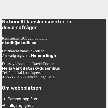
Nationellt kunskapscenter för
dövblindfrågor
Kungsgatan 2C, 223 50 Lund
nkcdb@nkcdb.se
Databasens namn: nkcdb.se
Helene Engh
Ansvarig utgivare:
Dataskyddsombud: David Ericson
Mejla vårt dataskyddsombud
Telefon lokal kontaktperson:
072-535 84 22 (Helene Engh, VD)
Om webbplatsen
Personuppgifter
Tillgänglighet