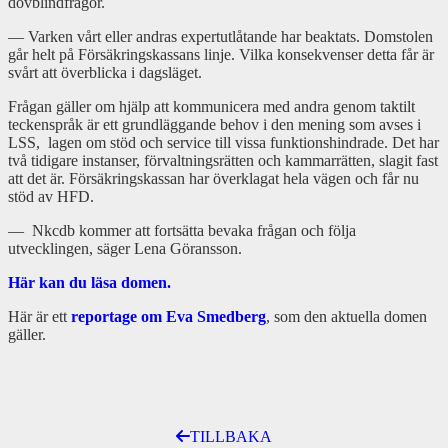
dövblindfrågor.
— Varken vårt eller andras expertutlåtande har beaktats. Domstolen
går helt på Försäkringskassans linje. Vilka konsekvenser detta får är
svårt att överblicka i dagsläget.
Frågan gäller om hjälp att kommunicera med andra genom taktilt
teckenspråk är ett grundläggande behov i den mening som avses i
LSS, lagen om stöd och service till vissa funktionshindrade. Det har
två tidigare instanser, förvaltningsrätten och kammarrätten, slagit fast
att det är. Försäkringskassan har överklagat hela vägen och får nu
stöd av HFD.
— Nkcdb kommer att fortsätta bevaka frågan och följa
utvecklingen, säger Lena Göransson.
Här kan du läsa domen.
Här är ett
reportage om Eva Smedberg
, som den aktuella domen
gäller.
TILLBAKA